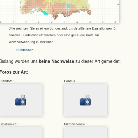
Bitte wechseln Sie zu einem Bundesland, um detailliertere Darstellungen für
einzelne Fundstellen einzusehen oder eine genauere Karte zur
Weiterverwendung zu beziehen.
Bundesland
Bislang wurden uns
keine Nachweise
zu dieser Art gemeldet.
Fotos zur Art:
Standort
Habitus
Detailansicht
Mikromerkmale