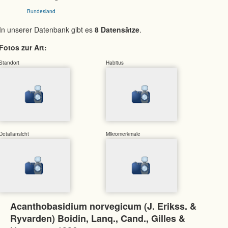
Bundesland
In unserer Datenbank gibt es
8 Datensätze
.
Fotos zur Art:
Standort
Habitus
Detailansicht
Mikromerkmale
Acanthobasidium norvegicum (J. Erikss. &
Ryvarden) Boidin, Lanq., Cand., Gilles &