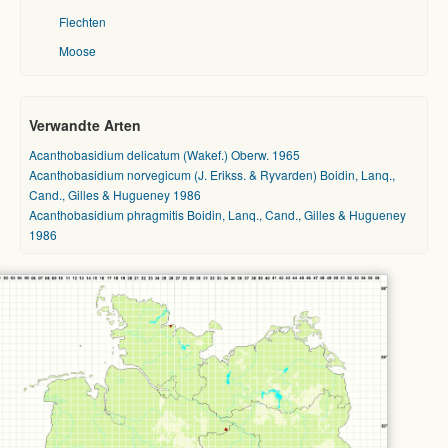
Flechten
Moose
Verwandte Arten
Acanthobasidium delicatum (Wakef.) Oberw. 1965
Acanthobasidium norvegicum (J. Erikss. & Ryvarden) Boidin, Lanq.,
Cand., Gilles & Hugueney 1986
Acanthobasidium phragmitis Boidin, Lanq., Cand., Gilles & Hugueney
1986