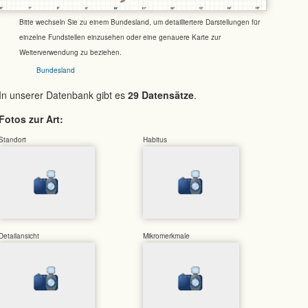
Bitte wechseln Sie zu einem Bundesland, um detailliertere Darstellungen für
einzelne Fundstellen einzusehen oder eine genauere Karte zur
Weiterverwendung zu beziehen.
Bundesland
In unserer Datenbank gibt es
29 Datensätze
.
Fotos zur Art:
Standort
Habitus
Detailansicht
Mikromerkmale