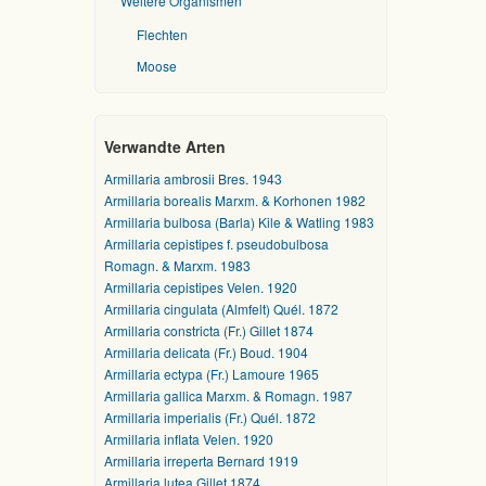
Weitere Organismen
Flechten
Moose
Verwandte Arten
Armillaria ambrosii Bres. 1943
Armillaria borealis Marxm. & Korhonen 1982
Armillaria bulbosa (Barla) Kile & Watling 1983
Armillaria cepistipes f. pseudobulbosa
Romagn. & Marxm. 1983
Armillaria cepistipes Velen. 1920
Armillaria cingulata (Almfelt) Quél. 1872
Armillaria constricta (Fr.) Gillet 1874
Armillaria delicata (Fr.) Boud. 1904
Armillaria ectypa (Fr.) Lamoure 1965
Armillaria gallica Marxm. & Romagn. 1987
Armillaria imperialis (Fr.) Quél. 1872
Armillaria inflata Velen. 1920
Armillaria irreperta Bernard 1919
Armillaria lutea Gillet 1874