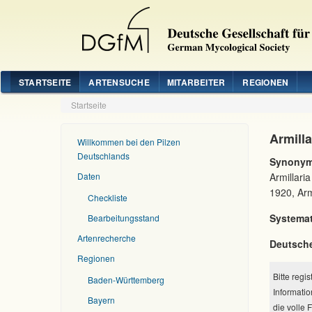
STARTSEITE
ARTENSUCHE
MITARBEITER
REGIONEN
Startseite
Armilla
Willkommen bei den Pilzen
Deutschlands
Synonym
Daten
Armillari
1920, Arm
Checkliste
Systemat
Bearbeitungsstand
Artenrecherche
Deutsch
Regionen
Bitte regi
Baden-Württemberg
Informatio
Bayern
die volle 