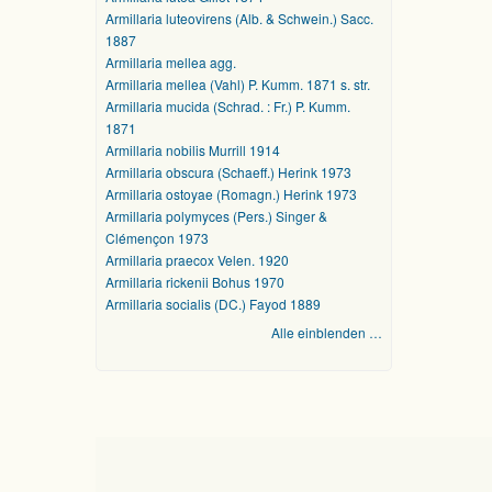
Armillaria luteovirens (Alb. & Schwein.) Sacc.
1887
Armillaria mellea agg.
Armillaria mellea (Vahl) P. Kumm. 1871 s. str.
Armillaria mucida (Schrad. : Fr.) P. Kumm.
1871
Armillaria nobilis Murrill 1914
Armillaria obscura (Schaeff.) Herink 1973
Armillaria ostoyae (Romagn.) Herink 1973
Armillaria polymyces (Pers.) Singer &
Clémençon 1973
Armillaria praecox Velen. 1920
Armillaria rickenii Bohus 1970
Armillaria socialis (DC.) Fayod 1889
Alle einblenden …