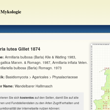
ria lutea Gillet 1874
e:
Armillaria bulbosa (Barla) Kile & Watling 1983,
a gallica Marxm. & Romagn. 1987, Armillaria inflata Velen.
illariella bulbosa (Barla) Romagn. 1973
ik:
Basidiomycota > Agaricales > Physalacriaceae
er Name:
Wandelbarer Hallimasch
strieren Sie sich
kostenlos
auf den Seiten, damit Sie auf alle
nen und Fundstellendaten zu den Arten Zugriff erhalten und
Funktionalität der internetseite nutzen können: