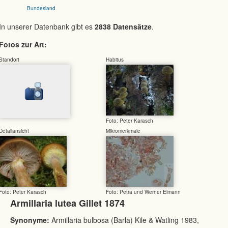
Bundesland
In unserer Datenbank gibt es
2838 Datensätze
.
Fotos zur Art:
Standort
Habitus
Foto: Peter Karasch
Detailansicht
Mikromerkmale
Foto: Peter Karasch
Foto: Petra und Werner Eimann
Armillaria lutea Gillet 1874
Synonyme:
Armillaria bulbosa (Barla) Kile & Watling 1983,