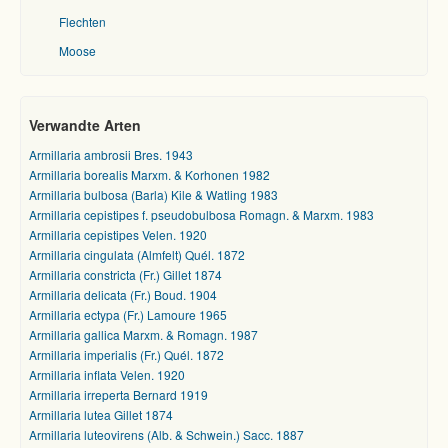
Flechten
Moose
Verwandte Arten
Armillaria ambrosii Bres. 1943
Armillaria borealis Marxm. & Korhonen 1982
Armillaria bulbosa (Barla) Kile & Watling 1983
Armillaria cepistipes f. pseudobulbosa Romagn. & Marxm. 1983
Armillaria cepistipes Velen. 1920
Armillaria cingulata (Almfelt) Quél. 1872
Armillaria constricta (Fr.) Gillet 1874
Armillaria delicata (Fr.) Boud. 1904
Armillaria ectypa (Fr.) Lamoure 1965
Armillaria gallica Marxm. & Romagn. 1987
Armillaria imperialis (Fr.) Quél. 1872
Armillaria inflata Velen. 1920
Armillaria irreperta Bernard 1919
Armillaria lutea Gillet 1874
Armillaria luteovirens (Alb. & Schwein.) Sacc. 1887