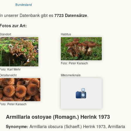
Bundesland
In unserer Datenbank gibt es
7723 Datensätze
.
Fotos zur Art:
Standort
Habitus
Foto: Peter Karasch
Foto: Karl Wehr
Detailansicht
Mikromerkmale
Foto: Peter Karasch
Armillaria ostoyae (Romagn.) Herink 1973
Synonyme:
Armillaria obscura (Schaeff.) Herink 1973, Armillaria