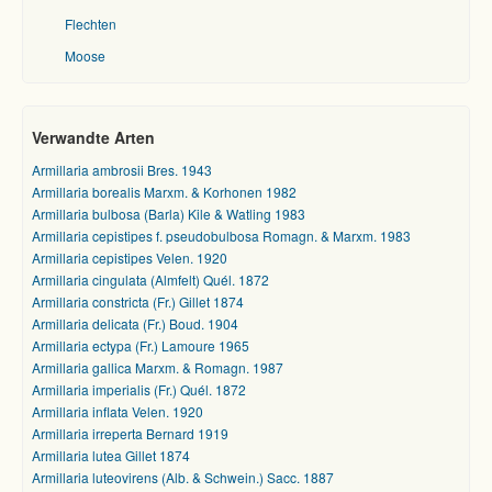
Flechten
Moose
Verwandte Arten
Armillaria ambrosii Bres. 1943
Armillaria borealis Marxm. & Korhonen 1982
Armillaria bulbosa (Barla) Kile & Watling 1983
Armillaria cepistipes f. pseudobulbosa Romagn. & Marxm. 1983
Armillaria cepistipes Velen. 1920
Armillaria cingulata (Almfelt) Quél. 1872
Armillaria constricta (Fr.) Gillet 1874
Armillaria delicata (Fr.) Boud. 1904
Armillaria ectypa (Fr.) Lamoure 1965
Armillaria gallica Marxm. & Romagn. 1987
Armillaria imperialis (Fr.) Quél. 1872
Armillaria inflata Velen. 1920
Armillaria irreperta Bernard 1919
Armillaria lutea Gillet 1874
Armillaria luteovirens (Alb. & Schwein.) Sacc. 1887