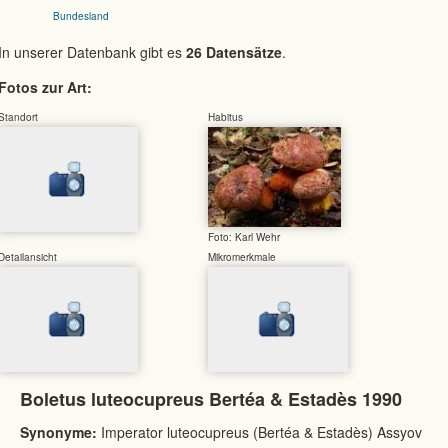
Bundesland
In unserer Datenbank gibt es
26 Datensätze
.
Fotos zur Art:
Standort
Habitus
Foto: Karl Wehr
Detailansicht
Mikromerkmale
Boletus luteocupreus Bertéa & Estadès 1990
Synonyme:
Imperator luteocupreus (Bertéa & Estadès) Assyov