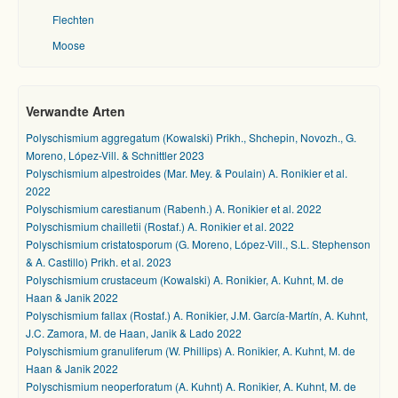
Flechten
Moose
Verwandte Arten
Polyschismium aggregatum (Kowalski) Prikh., Shchepin, Novozh., G.
Moreno, López-Vill. & Schnittler 2023
Polyschismium alpestroides (Mar. Mey. & Poulain) A. Ronikier et al.
2022
Polyschismium carestianum (Rabenh.) A. Ronikier et al. 2022
Polyschismium chailletii (Rostaf.) A. Ronikier et al. 2022
Polyschismium cristatosporum (G. Moreno, López-Vill., S.L. Stephenson
& A. Castillo) Prikh. et al. 2023
Polyschismium crustaceum (Kowalski) A. Ronikier, A. Kuhnt, M. de
Haan & Janik 2022
Polyschismium fallax (Rostaf.) A. Ronikier, J.M. García-Martín, A. Kuhnt,
J.C. Zamora, M. de Haan, Janik & Lado 2022
Polyschismium granuliferum (W. Phillips) A. Ronikier, A. Kuhnt, M. de
Haan & Janik 2022
Polyschismium neoperforatum (A. Kuhnt) A. Ronikier, A. Kuhnt, M. de