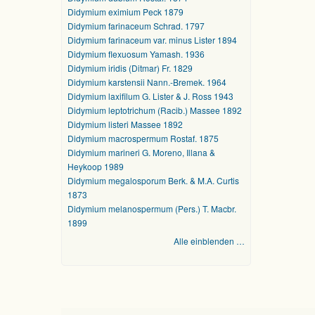
Didymium eximium Peck 1879
Didymium farinaceum Schrad. 1797
Didymium farinaceum var. minus Lister 1894
Didymium flexuosum Yamash. 1936
Didymium iridis (Ditmar) Fr. 1829
Didymium karstensii Nann.-Bremek. 1964
Didymium laxifilum G. Lister & J. Ross 1943
Didymium leptotrichum (Racib.) Massee 1892
Didymium listeri Massee 1892
Didymium macrospermum Rostaf. 1875
Didymium marineri G. Moreno, Illana &
Heykoop 1989
Didymium megalosporum Berk. & M.A. Curtis
1873
Didymium melanospermum (Pers.) T. Macbr.
1899
Alle einblenden …