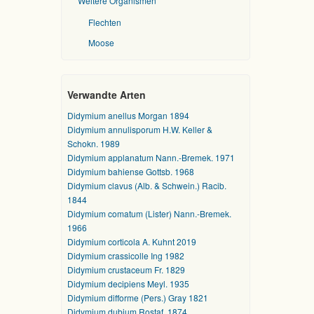
Weitere Organismen
Flechten
Moose
Verwandte Arten
Didymium anellus Morgan 1894
Didymium annulisporum H.W. Keller &
Schokn. 1989
Didymium applanatum Nann.-Bremek. 1971
Didymium bahiense Gottsb. 1968
Didymium clavus (Alb. & Schwein.) Racib.
1844
Didymium comatum (Lister) Nann.-Bremek.
1966
Didymium corticola A. Kuhnt 2019
Didymium crassicolle Ing 1982
Didymium crustaceum Fr. 1829
Didymium decipiens Meyl. 1935
Didymium difforme (Pers.) Gray 1821
Didymium dubium Rostaf. 1874