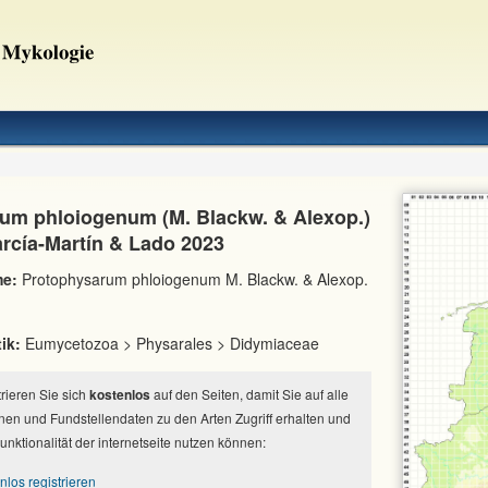
um phloiogenum (M. Blackw. & Alexop.)
arcía-Martín & Lado 2023
e:
Protophysarum phloiogenum M. Blackw. & Alexop.
ik:
Eumycetozoa > Physarales > Didymiaceae
strieren Sie sich
kostenlos
auf den Seiten, damit Sie auf alle
nen und Fundstellendaten zu den Arten Zugriff erhalten und
Funktionalität der internetseite nutzen können:
nlos registrieren