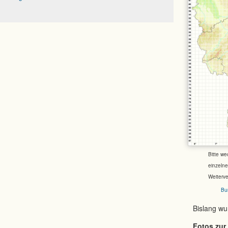
Bitte we
einzeln
Weiterv
Bu
Bislang w
Fotos zur 