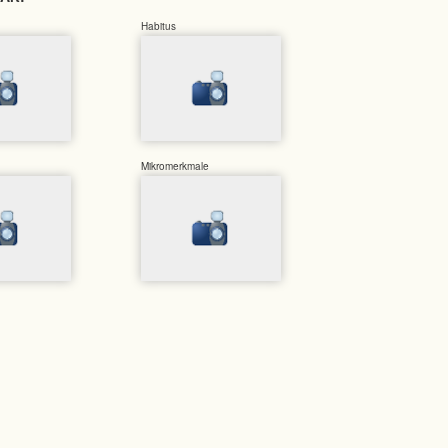
Habitus
Mikromerkmale