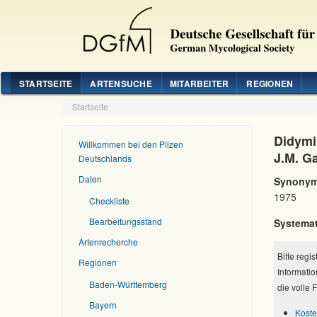
STARTSEITE
ARTENSUCHE
MITARBEITER
REGIONEN
Startseite
Didymi
Willkommen bei den Pilzen
J.M. G
Deutschlands
Daten
Synonym
1975
Checkliste
Bearbeitungsstand
Systemat
Artenrecherche
Bitte regi
Regionen
Informatio
Baden-Württemberg
die volle 
Bayern
Koste