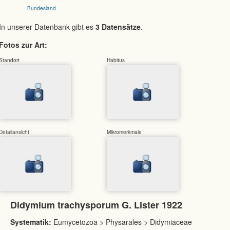
Bundesland
In unserer Datenbank gibt es
3 Datensätze
.
Fotos zur Art:
Standort
Habitus
Detailansicht
Mikromerkmale
Didymium trachysporum G. Lister 1922
Systematik:
Eumycetozoa > Physarales > Didymiaceae