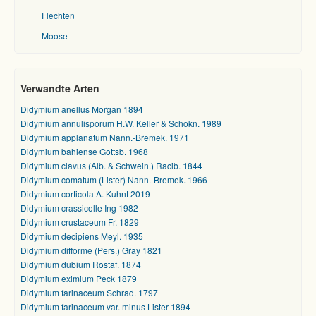
Flechten
Moose
Verwandte Arten
Didymium anellus Morgan 1894
Didymium annulisporum H.W. Keller & Schokn. 1989
Didymium applanatum Nann.-Bremek. 1971
Didymium bahiense Gottsb. 1968
Didymium clavus (Alb. & Schwein.) Racib. 1844
Didymium comatum (Lister) Nann.-Bremek. 1966
Didymium corticola A. Kuhnt 2019
Didymium crassicolle Ing 1982
Didymium crustaceum Fr. 1829
Didymium decipiens Meyl. 1935
Didymium difforme (Pers.) Gray 1821
Didymium dubium Rostaf. 1874
Didymium eximium Peck 1879
Didymium farinaceum Schrad. 1797
Didymium farinaceum var. minus Lister 1894