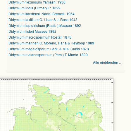
Didymium flexuosum Yamash. 1936
Didymium iridis (Ditmar) Fr. 1829
Didymium karstensii Nann.-Bremek. 1964
Didymium laxifilum G. Lister & J. Ross 1943
Didymium leptotrichum (Racib.) Massee 1892
Didymium listeri Massee 1892
Didymium macrospermum Rostaf. 1875
Didymium marineri G. Moreno, Illana & Heykoop 1989
Didymium megalosporum Berk. & M.A. Curtis 1873
Didymium melanospermum (Pers.) T. Macbr. 1899
Alle einblenden …