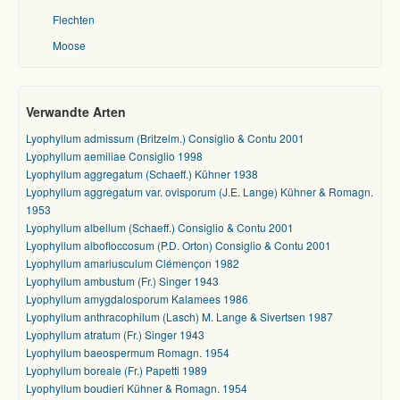
Flechten
Moose
Verwandte Arten
Lyophyllum admissum (Britzelm.) Consiglio & Contu 2001
Lyophyllum aemiliae Consiglio 1998
Lyophyllum aggregatum (Schaeff.) Kühner 1938
Lyophyllum aggregatum var. ovisporum (J.E. Lange) Kühner & Romagn.
1953
Lyophyllum albellum (Schaeff.) Consiglio & Contu 2001
Lyophyllum albofloccosum (P.D. Orton) Consiglio & Contu 2001
Lyophyllum amariusculum Clémençon 1982
Lyophyllum ambustum (Fr.) Singer 1943
Lyophyllum amygdalosporum Kalamees 1986
Lyophyllum anthracophilum (Lasch) M. Lange & Sivertsen 1987
Lyophyllum atratum (Fr.) Singer 1943
Lyophyllum baeospermum Romagn. 1954
Lyophyllum boreale (Fr.) Papetti 1989
Lyophyllum boudieri Kühner & Romagn. 1954