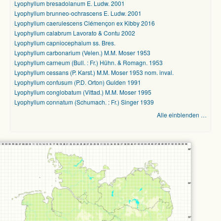
Lyophyllum bresadolanum E. Ludw. 2001
Lyophyllum brunneo-ochrascens E. Ludw. 2001
Lyophyllum caerulescens Clémençon ex Kibby 2016
Lyophyllum calabrum Lavorato & Contu 2002
Lyophyllum capniocephalum ss. Bres.
Lyophyllum carbonarium (Velen.) M.M. Moser 1953
Lyophyllum carneum (Bull. : Fr.) Hühn. & Romagn. 1953
Lyophyllum cessans (P. Karst.) M.M. Moser 1953 nom. inval.
Lyophyllum confusum (P.D. Orton) Gulden 1991
Lyophyllum conglobatum (Vittad.) M.M. Moser 1995
Lyophyllum connatum (Schumach. : Fr.) Singer 1939
Alle einblenden …