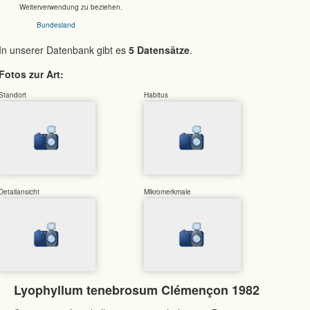
Weiterverwendung zu beziehen.
Bundesland
In unserer Datenbank gibt es
5 Datensätze
.
Fotos zur Art:
Standort
Habitus
Detailansicht
Mikromerkmale
Lyophyllum tenebrosum Clémençon 1982