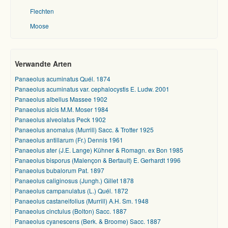
Flechten
Moose
Verwandte Arten
Panaeolus acuminatus Quél. 1874
Panaeolus acuminatus var. cephalocystis E. Ludw. 2001
Panaeolus albellus Massee 1902
Panaeolus alcis M.M. Moser 1984
Panaeolus alveolatus Peck 1902
Panaeolus anomalus (Murrill) Sacc. & Trotter 1925
Panaeolus antillarum (Fr.) Dennis 1961
Panaeolus ater (J.E. Lange) Kühner & Romagn. ex Bon 1985
Panaeolus bisporus (Malençon & Bertault) E. Gerhardt 1996
Panaeolus bubalorum Pat. 1897
Panaeolus caliginosus (Jungh.) Gillet 1878
Panaeolus campanulatus (L.) Quél. 1872
Panaeolus castaneifolius (Murrill) A.H. Sm. 1948
Panaeolus cinctulus (Bolton) Sacc. 1887
Panaeolus cyanescens (Berk. & Broome) Sacc. 1887