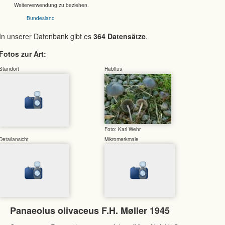
Weiterverwendung zu beziehen.
Bundesland
In unserer Datenbank gibt es
364 Datensätze
.
Fotos zur Art:
Standort
Habitus
Foto: Karl Wehr
Detailansicht
Mikromerkmale
Panaeolus olivaceus F.H. Møller 1945