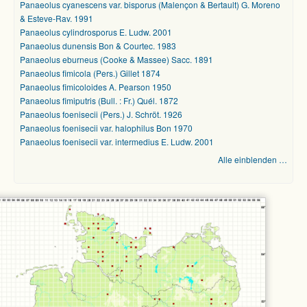
Panaeolus cyanescens var. bisporus (Malençon & Bertault) G. Moreno
& Esteve-Rav. 1991
Panaeolus cylindrosporus E. Ludw. 2001
Panaeolus dunensis Bon & Courtec. 1983
Panaeolus eburneus (Cooke & Massee) Sacc. 1891
Panaeolus fimicola (Pers.) Gillet 1874
Panaeolus fimicoloides A. Pearson 1950
Panaeolus fimiputris (Bull. : Fr.) Quél. 1872
Panaeolus foenisecii (Pers.) J. Schröt. 1926
Panaeolus foenisecii var. halophilus Bon 1970
Panaeolus foenisecii var. intermedius E. Ludw. 2001
Alle einblenden …