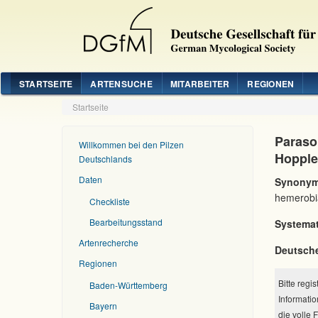
STARTSEITE
ARTENSUCHE
MITARBEITER
REGIONEN
Startseite
Parasol
Willkommen bei den Pilzen
Hopple
Deutschlands
Daten
Synonym
hemerobi
Checkliste
Bearbeitungsstand
Systemat
Artenrecherche
Deutsch
Regionen
Bitte regi
Baden-Württemberg
Informatio
Bayern
die volle 