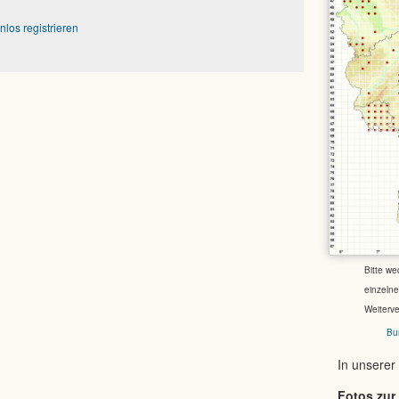
nlos registrieren
Bitte we
einzeln
Weiterv
Bu
In unserer
Fotos zur 