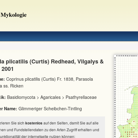
a plicatilis (Curtis) Redhead, Vilgalys &
 2001
e:
Coprinus plicatilis (Curtis) Fr. 1838, Parasola
a ss. Ricken
ik:
Basidiomycota > Agaricales > Psathyrellaceae
er Name:
Glimmeriger Scheibchen-Tintling
strieren Sie sich
kostenlos
auf den Seiten, damit Sie auf alle
nen und Fundstellendaten zu den Arten Zugriff erhalten und
Funktionalität der internetseite nutzen können: