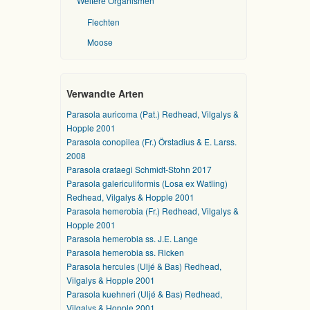
Weitere Organismen
Flechten
Moose
Verwandte Arten
Parasola auricoma (Pat.) Redhead, Vilgalys &
Hopple 2001
Parasola conopilea (Fr.) Örstadius & E. Larss.
2008
Parasola crataegi Schmidt-Stohn 2017
Parasola galericuliformis (Losa ex Watling)
Redhead, Vilgalys & Hopple 2001
Parasola hemerobia (Fr.) Redhead, Vilgalys &
Hopple 2001
Parasola hemerobia ss. J.E. Lange
Parasola hemerobia ss. Ricken
Parasola hercules (Uljé & Bas) Redhead,
Vilgalys & Hopple 2001
Parasola kuehneri (Uljé & Bas) Redhead,
Vilgalys & Hopple 2001