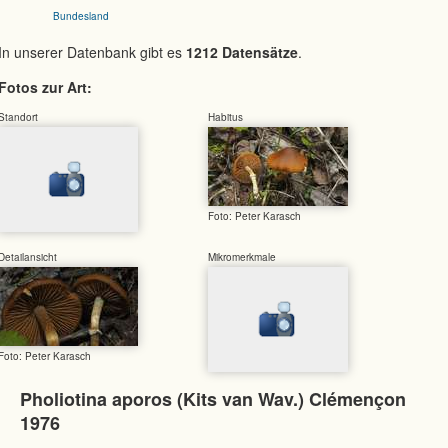
Bundesland
In unserer Datenbank gibt es
1212 Datensätze
.
Fotos zur Art:
Standort
Habitus
Foto: Peter Karasch
Detailansicht
Mikromerkmale
Foto: Peter Karasch
Pholiotina aporos (Kits van Wav.) Clémençon
1976