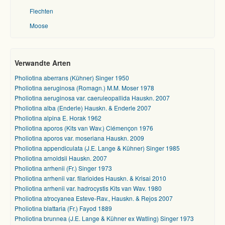
Flechten
Moose
Verwandte Arten
Pholiotina aberrans (Kühner) Singer 1950
Pholiotina aeruginosa (Romagn.) M.M. Moser 1978
Pholiotina aeruginosa var. caeruleopallida Hauskn. 2007
Pholiotina alba (Enderle) Hauskn. & Enderle 2007
Pholiotina alpina E. Horak 1962
Pholiotina aporos (Kits van Wav.) Clémençon 1976
Pholiotina aporos var. moseriana Hauskn. 2009
Pholiotina appendiculata (J.E. Lange & Kühner) Singer 1985
Pholiotina arnoldsii Hauskn. 2007
Pholiotina arrhenii (Fr.) Singer 1973
Pholiotina arrhenii var. filarioides Hauskn. & Krisai 2010
Pholiotina arrhenii var. hadrocystis Kits van Wav. 1980
Pholiotina atrocyanea Esteve-Rav., Hauskn. & Rejos 2007
Pholiotina blattaria (Fr.) Fayod 1889
Pholiotina brunnea (J.E. Lange & Kühner ex Watling) Singer 1973