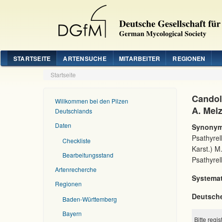
STARTSEITE
ARTENSUCHE
MITARBEITER
REGIONEN
Startseite
Candol
Willkommen bei den Pilzen
A. Mel
Deutschlands
Daten
Synonym
Psathyrel
Checkliste
Karst.) M
Bearbeitungsstand
Psathyre
Artenrecherche
Systemat
Regionen
Deutsch
Baden-Württemberg
Bayern
Bitte regi