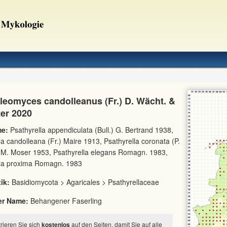
leomyces candolleanus (Fr.) D. Wächt. &
zer 2020
e:
Psathyrella appendiculata (Bull.) G. Bertrand 1938,
la candolleana (Fr.) Maire 1913, Psathyrella coronata (P.
.M. Moser 1953, Psathyrella elegans Romagn. 1983,
lla proxima Romagn. 1983
ik:
Basidiomycota > Agaricales > Psathyrellaceae
er Name:
Behangener Faserling
strieren Sie sich
kostenlos
auf den Seiten, damit Sie auf alle