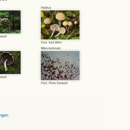
Habitus
rasch
Foto: Karl Wehr
Mikromerkmale
rasch
Foto: Peter Karasch
ngen