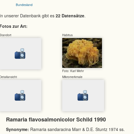
Bundesland
In unserer Datenbank gibt es
22 Datensätze
.
Fotos zur Art:
Standort
Habitus
Foto: Karl Wehr
Detailansicht
Mikromerkmale
Ramaria flavosalmonicolor Schild 1990
Synonyme:
Ramaria sandaracina Marr & D.E. Stuntz 1974 ss.