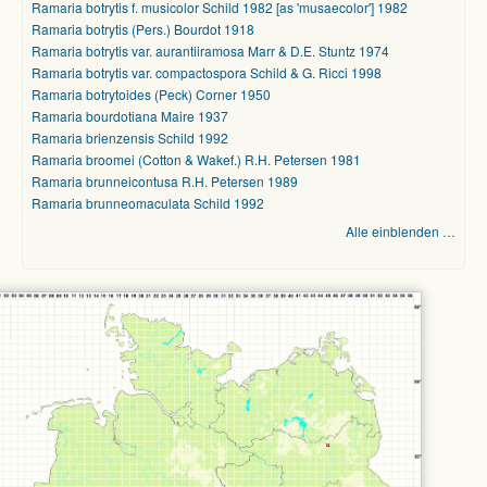
Ramaria botrytis f. musicolor Schild 1982 [as 'musaecolor'] 1982
Ramaria botrytis (Pers.) Bourdot 1918
Ramaria botrytis var. aurantiiramosa Marr & D.E. Stuntz 1974
Ramaria botrytis var. compactospora Schild & G. Ricci 1998
Ramaria botrytoides (Peck) Corner 1950
Ramaria bourdotiana Maire 1937
Ramaria brienzensis Schild 1992
Ramaria broomei (Cotton & Wakef.) R.H. Petersen 1981
Ramaria brunneicontusa R.H. Petersen 1989
Ramaria brunneomaculata Schild 1992
Alle einblenden …