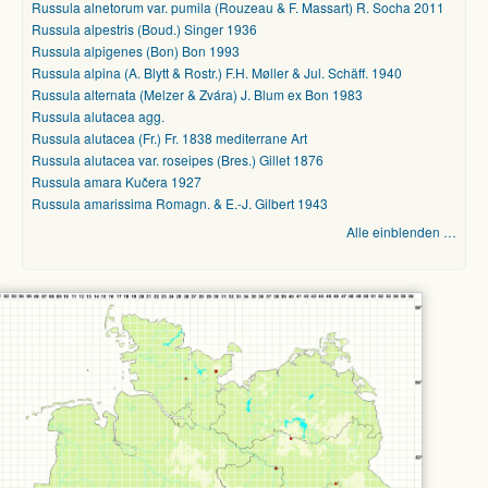
Russula alnetorum var. pumila (Rouzeau & F. Massart) R. Socha 2011
Russula alpestris (Boud.) Singer 1936
Russula alpigenes (Bon) Bon 1993
Russula alpina (A. Blytt & Rostr.) F.H. Møller & Jul. Schäff. 1940
Russula alternata (Melzer & Zvára) J. Blum ex Bon 1983
Russula alutacea agg.
Russula alutacea (Fr.) Fr. 1838 mediterrane Art
Russula alutacea var. roseipes (Bres.) Gillet 1876
Russula amara Kučera 1927
Russula amarissima Romagn. & E.-J. Gilbert 1943
Alle einblenden …