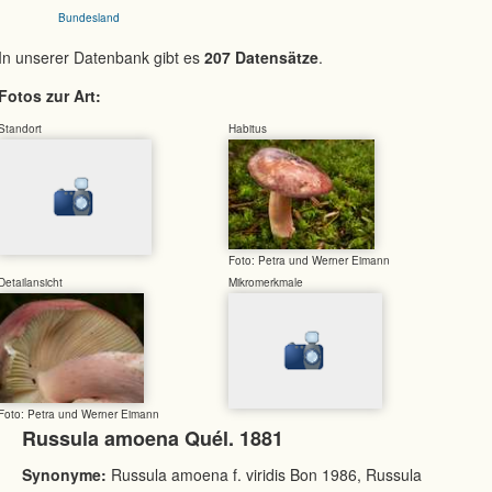
Bundesland
In unserer Datenbank gibt es
207 Datensätze
.
Fotos zur Art:
Standort
Habitus
Foto: Petra und Werner Eimann
Detailansicht
Mikromerkmale
Foto: Petra und Werner Eimann
Russula amoena Quél. 1881
Synonyme:
Russula amoena f. viridis Bon 1986, Russula