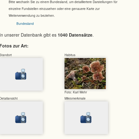
Bitte wechseln Sie zu einem Bundesland, um detailliertere Darstellungen für
einzelne Fundstellen einzusehen oder eine genauere Karte zur
Weiterverwendung zu beziehen.
Bundesland
In unserer Datenbank gibt es
1040 Datensätze
.
Fotos zur Art:
Standort
Habitus
Foto: Karl Wehr
Detailansicht
Mikromerkmale