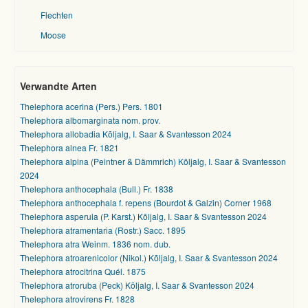
Flechten
Moose
Verwandte Arten
Thelephora acerina (Pers.) Pers. 1801
Thelephora albomarginata nom. prov.
Thelephora allobadia Kõljalg, I. Saar & Svantesson 2024
Thelephora alnea Fr. 1821
Thelephora alpina (Peintner & Dämmrich) Kõljalg, I. Saar & Svantesson
2024
Thelephora anthocephala (Bull.) Fr. 1838
Thelephora anthocephala f. repens (Bourdot & Galzin) Corner 1968
Thelephora asperula (P. Karst.) Kõljalg, I. Saar & Svantesson 2024
Thelephora atramentaria (Rostr.) Sacc. 1895
Thelephora atra Weinm. 1836 nom. dub.
Thelephora atroarenicolor (Nikol.) Kõljalg, I. Saar & Svantesson 2024
Thelephora atrocitrina Quél. 1875
Thelephora atroruba (Peck) Kõljalg, I. Saar & Svantesson 2024
Thelephora atrovirens Fr. 1828