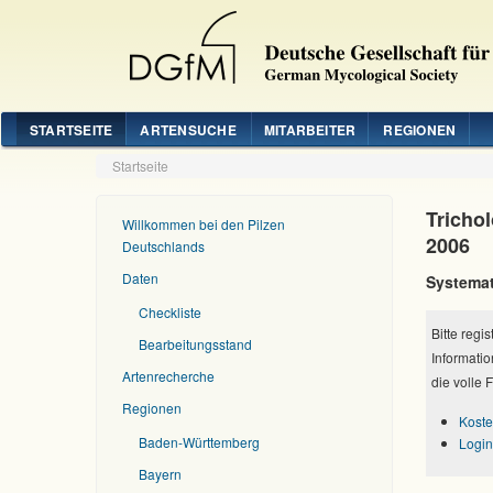
STARTSEITE
ARTENSUCHE
MITARBEITER
REGIONEN
Startseite
Tricho
Willkommen bei den Pilzen
2006
Deutschlands
Daten
Systemat
Checkliste
Bitte regi
Bearbeitungsstand
Informatio
Artenrecherche
die volle 
Regionen
Koste
Baden-Württemberg
Login
Bayern