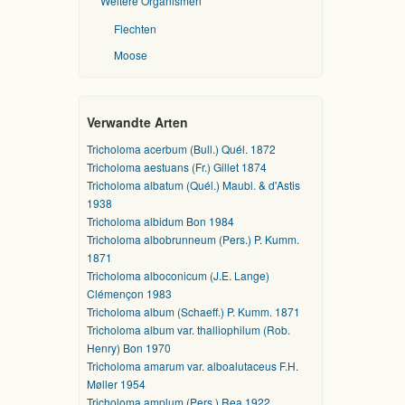
Weitere Organismen
Flechten
Moose
Verwandte Arten
Tricholoma acerbum (Bull.) Quél. 1872
Tricholoma aestuans (Fr.) Gillet 1874
Tricholoma albatum (Quél.) Maubl. & d'Astis
1938
Tricholoma albidum Bon 1984
Tricholoma albobrunneum (Pers.) P. Kumm.
1871
Tricholoma alboconicum (J.E. Lange)
Clémençon 1983
Tricholoma album (Schaeff.) P. Kumm. 1871
Tricholoma album var. thalliophilum (Rob.
Henry) Bon 1970
Tricholoma amarum var. alboalutaceus F.H.
Møller 1954
Tricholoma amplum (Pers.) Rea 1922