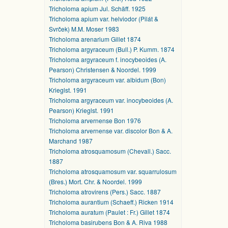
Tricholoma apium Jul. Schäff. 1925
Tricholoma apium var. helviodor (Pilát &
Svrček) M.M. Moser 1983
Tricholoma arenarium Gillet 1874
Tricholoma argyraceum (Bull.) P. Kumm. 1874
Tricholoma argyraceum f. inocybeoides (A.
Pearson) Christensen & Noordel. 1999
Tricholoma argyraceum var. albidum (Bon)
Krieglst. 1991
Tricholoma argyraceum var. inocybeoides (A.
Pearson) Krieglst. 1991
Tricholoma arvernense Bon 1976
Tricholoma arvernense var. discolor Bon & A.
Marchand 1987
Tricholoma atrosquamosum (Chevall.) Sacc.
1887
Tricholoma atrosquamosum var. squarrulosum
(Bres.) Mort. Chr. & Noordel. 1999
Tricholoma atrovirens (Pers.) Sacc. 1887
Tricholoma aurantium (Schaeff.) Ricken 1914
Tricholoma auratum (Paulet : Fr.) Gillet 1874
Tricholoma basirubens Bon & A. Riva 1988