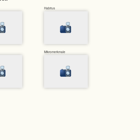
Habitus
Mikromerkmale