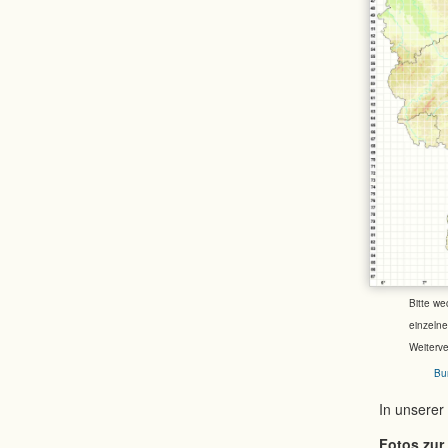
Bitte we
einzeln
Weiterv
Bu
In unserer
Fotos zur 