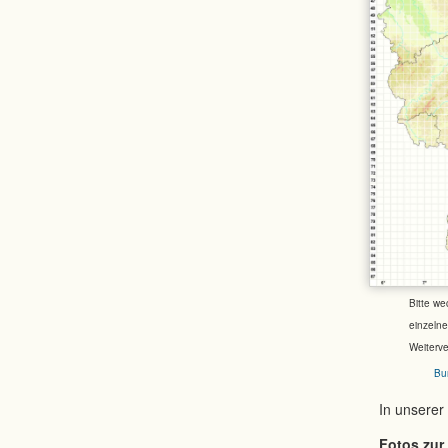
Bitte we
einzeln
Weiterv
Bu
In unserer
Fotos zur 