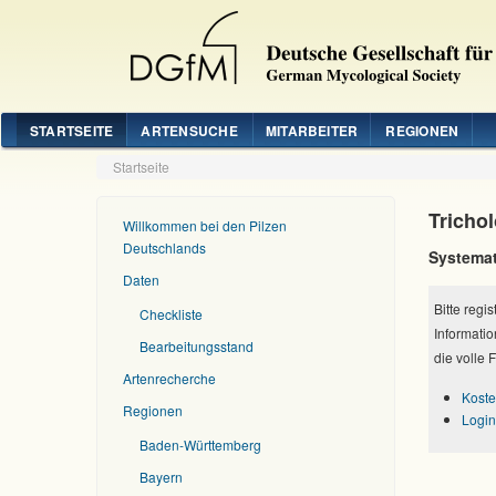
STARTSEITE
ARTENSUCHE
MITARBEITER
REGIONEN
Startseite
Tricho
Willkommen bei den Pilzen
Deutschlands
Systemat
Daten
Bitte regi
Checkliste
Informatio
Bearbeitungsstand
die volle 
Artenrecherche
Koste
Regionen
Login
Baden-Württemberg
Bayern