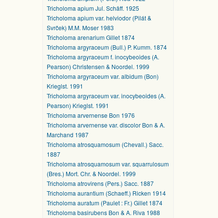
Tricholoma apium Jul. Schäff. 1925
Tricholoma apium var. helviodor (Pilát &
Svrček) M.M. Moser 1983
Tricholoma arenarium Gillet 1874
Tricholoma argyraceum (Bull.) P. Kumm. 1874
Tricholoma argyraceum f. inocybeoides (A.
Pearson) Christensen & Noordel. 1999
Tricholoma argyraceum var. albidum (Bon)
Krieglst. 1991
Tricholoma argyraceum var. inocybeoides (A.
Pearson) Krieglst. 1991
Tricholoma arvernense Bon 1976
Tricholoma arvernense var. discolor Bon & A.
Marchand 1987
Tricholoma atrosquamosum (Chevall.) Sacc.
1887
Tricholoma atrosquamosum var. squarrulosum
(Bres.) Mort. Chr. & Noordel. 1999
Tricholoma atrovirens (Pers.) Sacc. 1887
Tricholoma aurantium (Schaeff.) Ricken 1914
Tricholoma auratum (Paulet : Fr.) Gillet 1874
Tricholoma basirubens Bon & A. Riva 1988