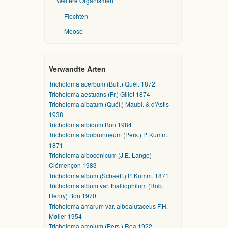
Weitere Organismen
Flechten
Moose
Verwandte Arten
Tricholoma acerbum (Bull.) Quél. 1872
Tricholoma aestuans (Fr.) Gillet 1874
Tricholoma albatum (Quél.) Maubl. & d'Astis
1938
Tricholoma albidum Bon 1984
Tricholoma albobrunneum (Pers.) P. Kumm.
1871
Tricholoma alboconicum (J.E. Lange)
Clémençon 1983
Tricholoma album (Schaeff.) P. Kumm. 1871
Tricholoma album var. thalliophilum (Rob.
Henry) Bon 1970
Tricholoma amarum var. alboalutaceus F.H.
Møller 1954
Tricholoma amplum (Pers.) Rea 1922