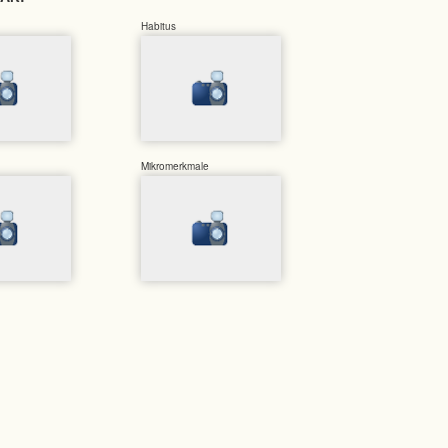
Habitus
Mikromerkmale