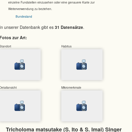
einzelne Fundstellen einzusehen oder eine genauere Karte zur
Weiterverwendung zu beziehen.
Bundesland
In unserer Datenbank gibt es
31 Datensätze
.
Fotos zur Art:
Standort
Habitus
Detailansicht
Mikromerkmale
Tricholoma matsutake (S. Ito & S. Imai) Singer