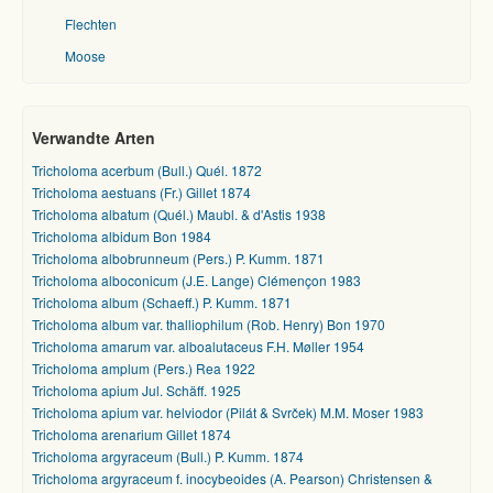
Flechten
Moose
Verwandte Arten
Tricholoma acerbum (Bull.) Quél. 1872
Tricholoma aestuans (Fr.) Gillet 1874
Tricholoma albatum (Quél.) Maubl. & d'Astis 1938
Tricholoma albidum Bon 1984
Tricholoma albobrunneum (Pers.) P. Kumm. 1871
Tricholoma alboconicum (J.E. Lange) Clémençon 1983
Tricholoma album (Schaeff.) P. Kumm. 1871
Tricholoma album var. thalliophilum (Rob. Henry) Bon 1970
Tricholoma amarum var. alboalutaceus F.H. Møller 1954
Tricholoma amplum (Pers.) Rea 1922
Tricholoma apium Jul. Schäff. 1925
Tricholoma apium var. helviodor (Pilát & Svrček) M.M. Moser 1983
Tricholoma arenarium Gillet 1874
Tricholoma argyraceum (Bull.) P. Kumm. 1874
Tricholoma argyraceum f. inocybeoides (A. Pearson) Christensen &