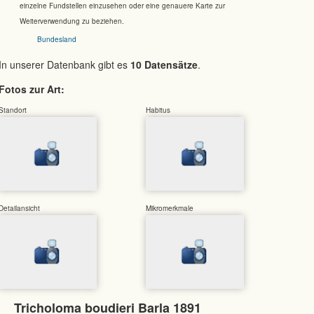
einzelne Fundstellen einzusehen oder eine genauere Karte zur
Weiterverwendung zu beziehen.
Bundesland
In unserer Datenbank gibt es
10 Datensätze
.
Fotos zur Art:
Standort
Habitus
Detailansicht
Mikromerkmale
Tricholoma boudieri Barla 1891