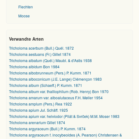
Flechten
Moose
Verwandte Arten
Tricholoma acerbum (Bull.) Quél. 1872
Tricholoma aestuans (Fr.) Gillet 1874
Tricholoma albatum (Quél.) Maubl. & d'Astis 1938
Tricholoma albidum Bon 1984
Tricholoma albobrunneum (Pers.) P. Kumm. 1871
Tricholoma alboconicum (J.E. Lange) Clémençon 1983
Tricholoma album (Schaeff.) P. Kumm. 1871
Tricholoma album var. thalliophilum (Rob. Henry) Bon 1970
Tricholoma amarum var. alboalutaceus F.H. Møller 1954
Tricholoma amplum (Pers.) Rea 1922
Tricholoma apium Jul. Schäff. 1925
Tricholoma apium var. helviodor (Pilát & Svrček) M.M. Moser 1983
Tricholoma arenarium Gillet 1874
Tricholoma argyraceum (Bull.) P. Kumm. 1874
Tricholoma argyraceum f. inocybeoides (A. Pearson) Christensen &