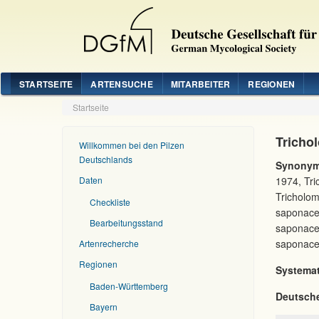
STARTSEITE
ARTENSUCHE
MITARBEITER
REGIONEN
Startseite
Tricho
Willkommen bei den Pilzen
Deutschlands
Synonym
Daten
1974, Tr
Tricholo
Checkliste
saponace
Bearbeitungsstand
saponace
saponace
Artenrecherche
Regionen
Systemat
Baden-Württemberg
Deutsch
Bayern