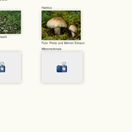
Habitus
rasch
Foto: Petra und Werner Eimann
Mikromerkmale