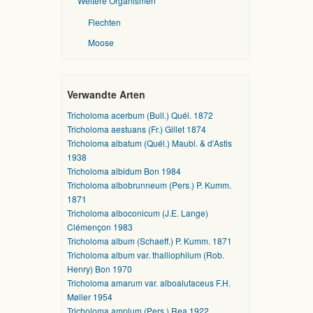
Weitere Organismen
Flechten
Moose
Verwandte Arten
Tricholoma acerbum (Bull.) Quél. 1872
Tricholoma aestuans (Fr.) Gillet 1874
Tricholoma albatum (Quél.) Maubl. & d'Astis
1938
Tricholoma albidum Bon 1984
Tricholoma albobrunneum (Pers.) P. Kumm.
1871
Tricholoma alboconicum (J.E. Lange)
Clémençon 1983
Tricholoma album (Schaeff.) P. Kumm. 1871
Tricholoma album var. thalliophilum (Rob.
Henry) Bon 1970
Tricholoma amarum var. alboalutaceus F.H.
Møller 1954
Tricholoma amplum (Pers.) Rea 1922