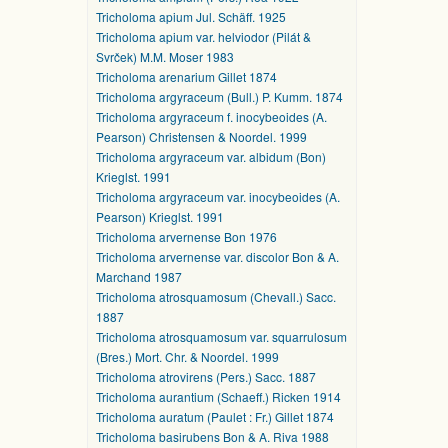
Tricholoma apium Jul. Schäff. 1925
Tricholoma apium var. helviodor (Pilát &
Svrček) M.M. Moser 1983
Tricholoma arenarium Gillet 1874
Tricholoma argyraceum (Bull.) P. Kumm. 1874
Tricholoma argyraceum f. inocybeoides (A.
Pearson) Christensen & Noordel. 1999
Tricholoma argyraceum var. albidum (Bon)
Krieglst. 1991
Tricholoma argyraceum var. inocybeoides (A.
Pearson) Krieglst. 1991
Tricholoma arvernense Bon 1976
Tricholoma arvernense var. discolor Bon & A.
Marchand 1987
Tricholoma atrosquamosum (Chevall.) Sacc.
1887
Tricholoma atrosquamosum var. squarrulosum
(Bres.) Mort. Chr. & Noordel. 1999
Tricholoma atrovirens (Pers.) Sacc. 1887
Tricholoma aurantium (Schaeff.) Ricken 1914
Tricholoma auratum (Paulet : Fr.) Gillet 1874
Tricholoma basirubens Bon & A. Riva 1988