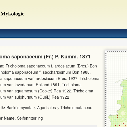
loma saponaceum (Fr.) P. Kumm. 1871
e:
Tricholoma saponaceum f. ardosiacum (Bres.) Bon
icholoma saponaceum f. sacchariosmum Bon 1988,
ma saponaceum var. ardosiacum Bres. 1927, Tricholoma
um var. lavedanum Rolland 1891, Tricholoma
um var. squamosum (Cooke) Rea 1922, Tricholoma
um var. sulphurinum (Quél.) Rea 1922
ik:
Basidiomycota > Agaricales > Tricholomataceae
er Name:
Seifenritterling