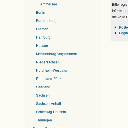
Ammersee
Bitte regi
Informatio
Berlin
die volle 
Brandenburg
Koste
Bremen
Login
Hamburg
Hessen
Mecklenburg-Vorpommern
Niedersachsen
Nordrhein-Westfalen
Rheinland-Pfalz
Saarland
Sachsen
Sachsen-Anhalt
Schleswig-Holstein
Thüringen