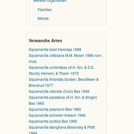
Weitere Organismen
Flechten
Moose
Verwandte Arten
Squamanita basii Harmaja 1988
Squamanita cettoiana M.M. Moser 1986 nom.
inval.
Squamanita contortipes (A.H. Sm. & D.E.
Stuntz) Heinem. & Thoen 1973
Squamanita fimbriata Gulden, Bendiksen &
Brandrud 1977
Squamanita odorata (Cool) Bas 1946
Squamanita paradoxa (A.H. Sm. & Singer)
Bas 1965
Squamanita pearsonii Bas 1965
Squamanita schreieri Imbach 1946
Squamanita scotica Bas 1965
Squamanita stangliana Bresinsky & Pfaff.
1969