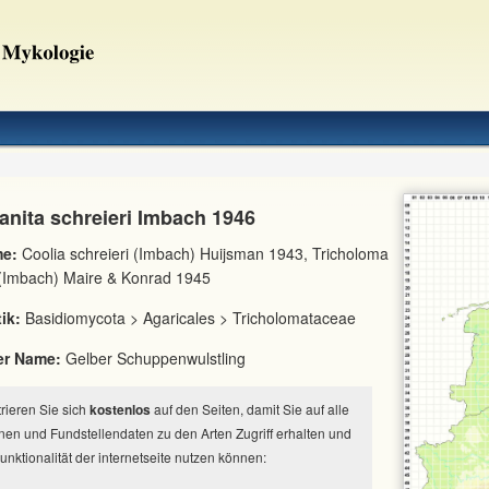
nita schreieri Imbach 1946
e:
Coolia schreieri (Imbach) Huijsman 1943, Tricholoma
 (Imbach) Maire & Konrad 1945
ik:
Basidiomycota > Agaricales > Tricholomataceae
er Name:
Gelber Schuppenwulstling
strieren Sie sich
kostenlos
auf den Seiten, damit Sie auf alle
nen und Fundstellendaten zu den Arten Zugriff erhalten und
Funktionalität der internetseite nutzen können: