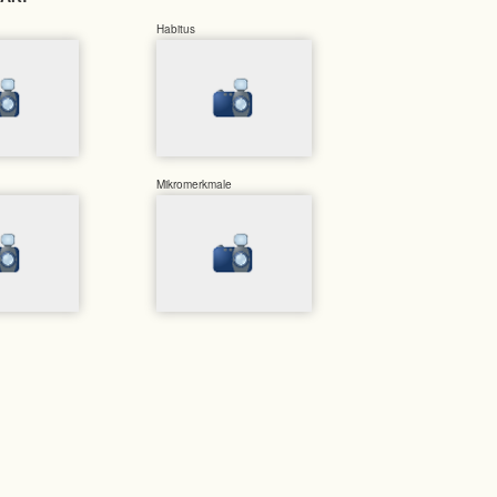
Habitus
Mikromerkmale