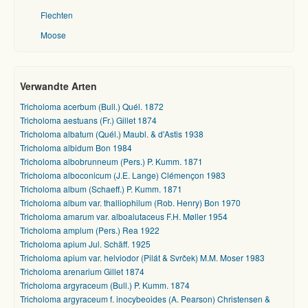
Flechten
Moose
Verwandte Arten
Tricholoma acerbum (Bull.) Quél. 1872
Tricholoma aestuans (Fr.) Gillet 1874
Tricholoma albatum (Quél.) Maubl. & d'Astis 1938
Tricholoma albidum Bon 1984
Tricholoma albobrunneum (Pers.) P. Kumm. 1871
Tricholoma alboconicum (J.E. Lange) Clémençon 1983
Tricholoma album (Schaeff.) P. Kumm. 1871
Tricholoma album var. thalliophilum (Rob. Henry) Bon 1970
Tricholoma amarum var. alboalutaceus F.H. Møller 1954
Tricholoma amplum (Pers.) Rea 1922
Tricholoma apium Jul. Schäff. 1925
Tricholoma apium var. helviodor (Pilát & Svrček) M.M. Moser 1983
Tricholoma arenarium Gillet 1874
Tricholoma argyraceum (Bull.) P. Kumm. 1874
Tricholoma argyraceum f. inocybeoides (A. Pearson) Christensen &