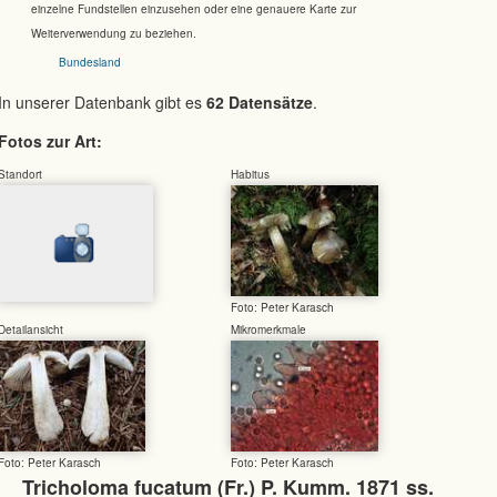
einzelne Fundstellen einzusehen oder eine genauere Karte zur
Weiterverwendung zu beziehen.
Bundesland
In unserer Datenbank gibt es
62 Datensätze
.
Fotos zur Art:
Standort
Habitus
Foto: Peter Karasch
Detailansicht
Mikromerkmale
Foto: Peter Karasch
Foto: Peter Karasch
Tricholoma fucatum (Fr.) P. Kumm. 1871 ss.