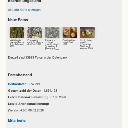
Bearbeitungsstand
Aktuelle Karte anzeigen …
Neue Fotos
Multiclavula
Fuscoporia
Rhizocybe
Cantharellus
Hortiboletus
mucida (Pers.)
contigua (Pers.)
pruinosa
friesii Quél.
engelii
R.H. Petersen
G. Cunn. 1948
(Lasch) Vizzini,
1872
(Hlaváček)
1967
G. Moreno, P.
Biketova &
Alvarado &
Wasser 2009
Consiglio 2015
Derzeit sind 13913 Fotos in der Datenbank.
Datenbestand
274.799
Herbardaten:
4.834.128
Gesamtzahl der Daten:
07.05.2026
Letzte Datenaktualisierung:
Letzte Artenaktualisierung:
(Version 4.60) 09.02.2026
Mitarbeiter