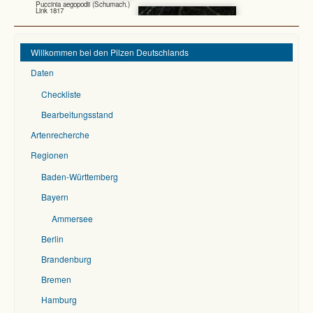
Puccinia aegopodii (Schumach.)
Link 1817
Willkommen bei den Pilzen Deutschlands
Daten
Lepiota felina (Pers.) P. Karst.
1879
Checkliste
Bearbeitungsstand
Artenrecherche
Regionen
Baden-Württemberg
Badhamia foliicola Lister 1897
Gyromitra esculenta (Pers.) Fr.
1849
Bayern
Ammersee
Berlin
Brandenburg
Rhodonia placenta (Fr.) Niemelä,
K.H. Larss. & Schigel 2005
Bremen
Marasmius epiphylloides (Rea)
Sacc. & Trotter 1925
Hamburg