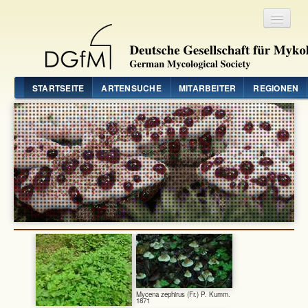
Registrieren
Login
STARTSEITE
ARTENSUCHE
MITARBEITER
REGIONEN
Mycena zephirus (Fr.) P. Kumm.
1871