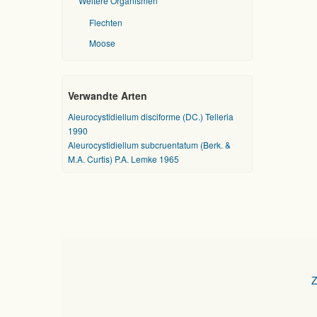
Weitere Organismen
Flechten
Moose
Verwandte Arten
Aleurocystidiellum disciforme (DC.) Telleria
1990
Aleurocystidiellum subcruentatum (Berk. &
M.A. Curtis) P.A. Lemke 1965
Z