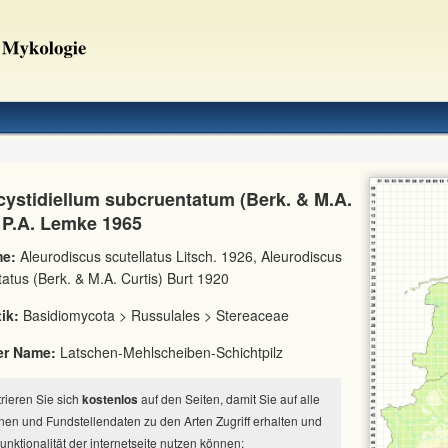
cystidiellum subcruentatum (Berk. & M.A.
) P.A. Lemke 1965
e:
Aleurodiscus scutellatus Litsch. 1926, Aleurodiscus
atus (Berk. & M.A. Curtis) Burt 1920
ik:
Basidiomycota > Russulales > Stereaceae
er Name:
Latschen-Mehlscheiben-Schichtpilz
strieren Sie sich
kostenlos
auf den Seiten, damit Sie auf alle
nen und Fundstellendaten zu den Arten Zugriff erhalten und
Funktionalität der internetseite nutzen können: