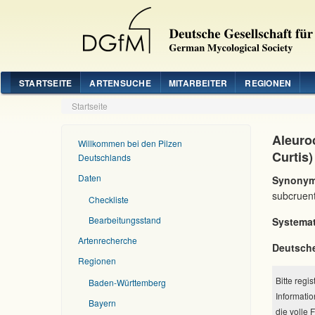
STARTSEITE
ARTENSUCHE
MITARBEITER
REGIONEN
Startseite
Aleuro
Willkommen bei den Pilzen
Curtis
Deutschlands
Daten
Synonym
subcruent
Checkliste
Bearbeitungsstand
Systemat
Artenrecherche
Deutsch
Regionen
Bitte regi
Baden-Württemberg
Informatio
Bayern
die volle 