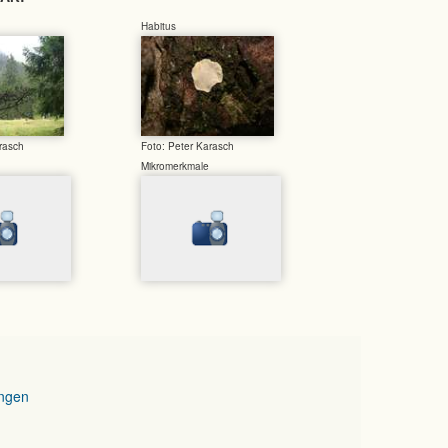
Habitus
rasch
Foto: Peter Karasch
Mikromerkmale
ngen