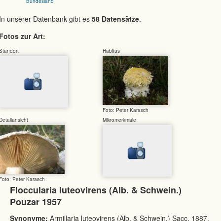
Bundesland
In unserer Datenbank gibt es
58 Datensätze
.
Fotos zur Art:
Standort
Habitus
Foto: Peter Karasch
Detailansicht
Mikromerkmale
Foto: Peter Karasch
Floccularia luteovirens (Alb. & Schwein.)
Pouzar 1957
Synonyme:
Armillaria luteovirens (Alb. & Schwein.) Sacc. 1887,