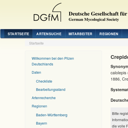
STARTSEITE
ARTENSUCHE
MITARBEITER
REGIONEN
Startseite
Crepido
Willkommen bei den Pilzen
Deutschlands
Synonym
Daten
calolepis
1886, Cre
Checkliste
Systemat
Bearbeitungsstand
Artenrecherche
Deutsch
Regionen
Bitte regi
Baden-Württemberg
Informatio
Bayern
die volle 