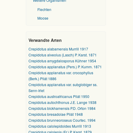
Weitere Organismen
Flechten
Moose
Verwandte Arten
Crepidotus alabamensis Murrill 1917
Crepidotus alveolus (Lasch) P. Karst. 1871
Crepidotus amygdalosporus Kühner 1954
Crepidotus applanatus (Pers.) P. Kumm. 1871
Crepidotus applanatus var. crocophyllus
(Berk.) Pilát 1886
Crepidotus applanatus var. subglobiger ss.
Senn-Irlet
Crepidotus austroafricanus Pilát 1950
Crepidotus autochthonus J.E. Lange 1938
Crepidotus bickhamensis P.D. Orton 1984
Crepidotus bresadolae Pilát 1948
Crepidotus brunneoroseus Courtec. 1994
Crepidotus calolepidoides Murrill 1913
Crepidotus calolepis (Fr.) P. Karst. 1879