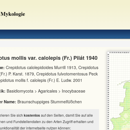
tus mollis var. calolepis (Fr.) Pilát 1940
e:
Crepidotus calolepidoides Murrill 1913, Crepidotus
 (Fr.) P. Karst. 1879, Crepidotus fulvotomentosus Peck
pidotus mollis f. calolepis (Fr.) E. Ludw. 2001
ik:
Basidiomycota > Agaricales > Inocybaceae
er Name:
Braunschuppiges Stummelfüßchen
strieren Sie sich
kostenlos
auf den Seiten, damit Sie auf alle
nen und Fundstellendaten zu den Arten Zugriff erhalten und
Funktionalität der internetseite nutzen können: