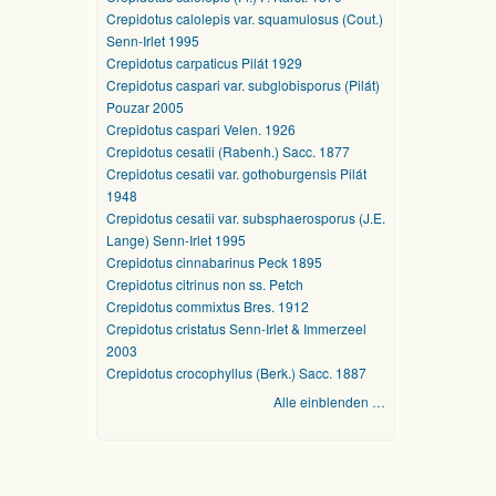
Crepidotus calolepis var. squamulosus (Cout.)
Senn-Irlet 1995
Crepidotus carpaticus Pilát 1929
Crepidotus caspari var. subglobisporus (Pilát)
Pouzar 2005
Crepidotus caspari Velen. 1926
Crepidotus cesatii (Rabenh.) Sacc. 1877
Crepidotus cesatii var. gothoburgensis Pilát
1948
Crepidotus cesatii var. subsphaerosporus (J.E.
Lange) Senn-Irlet 1995
Crepidotus cinnabarinus Peck 1895
Crepidotus citrinus non ss. Petch
Crepidotus commixtus Bres. 1912
Crepidotus cristatus Senn-Irlet & Immerzeel
2003
Crepidotus crocophyllus (Berk.) Sacc. 1887
Alle einblenden …