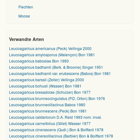
Flechten
Moose
Verwandte Arten
Leucoagaricus americanus (Peck) Vellinga 2000
Leucoagaricus amylosporus (Malençon) Bon 1981
Leucoagaricus babosiae Bon 1993
Leucoagaricus badhamii (Berk. & Broome) Singer 1951
Leucoagaricus badhamii var. erubescens (Babos) Bon 1981
Leucoagaricus barssii (Zeller) Vellinga 2000
Leucoagaricus bohusii (Wasser) Bon 1981
Leucoagaricus bresadolae (Schulzer) Bon 1977
Leucoagaricus brunneocingulatus (P.D. Orton) Bon 1976
Leucoagaricus brunneolilacinus Babos 1980
Leucoagaricus brunnescens (Peck) Bon 1981
Leucoagaricus caldariorum D.A. Reid 1993 nom. inval.
Leucoagaricus carneifolius (Gillet) Wasser 1977
Leucoagaricus cinerascens (Quél.) Bon & Boiffard 1978
Leucoagaricus cinereolilacinus (Barbier) Bon & Boiffard 1978