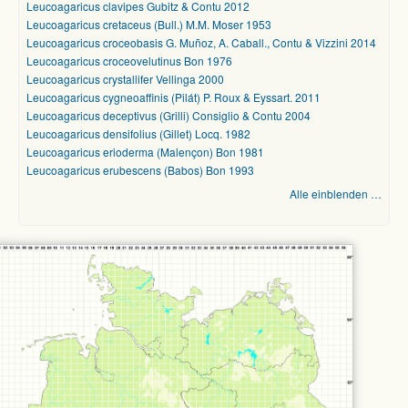
Leucoagaricus clavipes Gubitz & Contu 2012
Leucoagaricus cretaceus (Bull.) M.M. Moser 1953
Leucoagaricus croceobasis G. Muñoz, A. Caball., Contu & Vizzini 2014
Leucoagaricus croceovelutinus Bon 1976
Leucoagaricus crystallifer Vellinga 2000
Leucoagaricus cygneoaffinis (Pilát) P. Roux & Eyssart. 2011
Leucoagaricus deceptivus (Grilli) Consiglio & Contu 2004
Leucoagaricus densifolius (Gillet) Locq. 1982
Leucoagaricus erioderma (Malençon) Bon 1981
Leucoagaricus erubescens (Babos) Bon 1993
Alle einblenden …