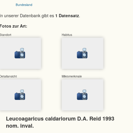
Bundesland
In unserer Datenbank gibt es
1 Datensatz
.
Fotos zur Art:
Standort
Habitus
Detailansicht
Mikromerkmale
Leucoagaricus caldariorum D.A. Reid 1993
nom. inval.