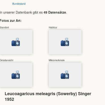
Bundesland
In unserer Datenbank gibt es
49 Datensätze
.
Fotos zur Art:
Standort
Habitus
Detailansicht
Mikromerkmale
Leucoagaricus meleagris (Sowerby) Singer
1952