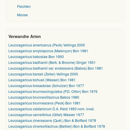
Flechten
Moose
Verwandte Arten
Leucoagaricus americanus (Peck) Vellinga 2000
Leucoagaricus amylosporus (Malençon) Bon 1981
Leucoagaricus babosiae Bon 1993
Leucoagaricus badhamii (Berk. & Broome) Singer 1951
Leucoagaricus badhamii var. erubescens (Babos) Bon 1981
Leucoagaricus barssii (Zeller) Vellinga 2000
Leucoagaricus bohusii (Wasser) Bon 1981
Leucoagaricus bresadolae (Schulzer) Bon 1977
Leucoagaricus brunneocingulatus (P.D. Orton) Bon 1976
Leucoagaricus brunneolilacinus Babos 1980
Leucoagaricus brunnescens (Peck) Bon 1981
Leucoagaricus caldariorum D.A. Reid 1993 nom. inval.
Leucoagaricus carneifolius (Gillet) Wasser 1977
Leucoagaricus cinerascens (Quél.) Bon & Boiffard 1978
Leucoagaricus cinereolilacinus (Barbier) Bon & Boiffard 1978