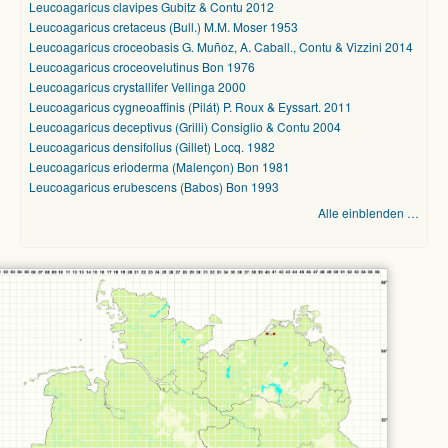
Leucoagaricus clavipes Gubitz & Contu 2012
Leucoagaricus cretaceus (Bull.) M.M. Moser 1953
Leucoagaricus croceobasis G. Muñoz, A. Caball., Contu & Vizzini 2014
Leucoagaricus croceovelutinus Bon 1976
Leucoagaricus crystallifer Vellinga 2000
Leucoagaricus cygneoaffinis (Pilát) P. Roux & Eyssart. 2011
Leucoagaricus deceptivus (Grilli) Consiglio & Contu 2004
Leucoagaricus densifolius (Gillet) Locq. 1982
Leucoagaricus erioderma (Malençon) Bon 1981
Leucoagaricus erubescens (Babos) Bon 1993
Alle einblenden …