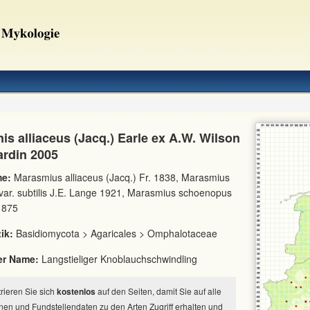
is alliaceus (Jacq.) Earle ex A.W. Wilson
ardin 2005
e:
Marasmius alliaceus (Jacq.) Fr. 1838, Marasmius
 var. subtilis J.E. Lange 1921, Marasmius schoenopus
1875
ik:
Basidiomycota > Agaricales > Omphalotaceae
er Name:
Langstieliger Knoblauchschwindling
strieren Sie sich
kostenlos
auf den Seiten, damit Sie auf alle
nen und Fundstellendaten zu den Arten Zugriff erhalten und