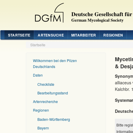
STARTSEITE
ARTENSUCHE
MITARBEITER
REGIONEN
Startseite
Mycetin
Willkommen bei den Pilzen
& Desj
Deutschlands
Daten
Synonym
alliaceus
Checkliste
Kalchbr. 
Bearbeitungsstand
Systemat
Artenrecherche
Regionen
Deutsch
Baden-Württemberg
Bitte regi
Bayern
Informatio