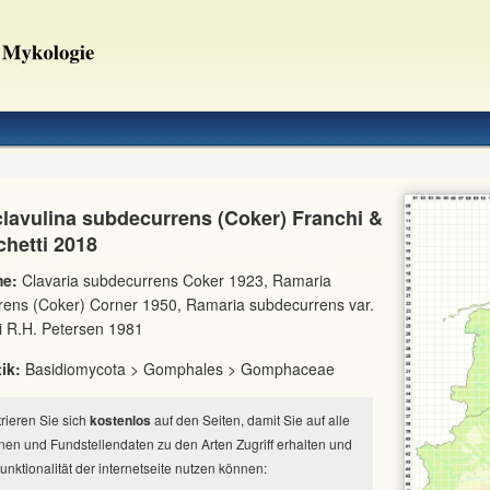
lavulina subdecurrens (Coker) Franchi &
chetti 2018
e:
Clavaria subdecurrens Coker 1923, Ramaria
rens (Coker) Corner 1950, Ramaria subdecurrens var.
i R.H. Petersen 1981
ik:
Basidiomycota > Gomphales > Gomphaceae
strieren Sie sich
kostenlos
auf den Seiten, damit Sie auf alle
nen und Fundstellendaten zu den Arten Zugriff erhalten und
Funktionalität der internetseite nutzen können: