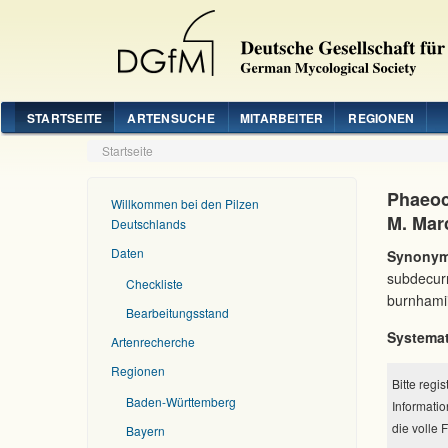
STARTSEITE
ARTENSUCHE
MITARBEITER
REGIONEN
Startseite
Phaeoc
Willkommen bei den Pilzen
M. Mar
Deutschlands
Daten
Synonym
subdecur
Checkliste
burnhami
Bearbeitungsstand
Systemat
Artenrecherche
Regionen
Bitte regi
Baden-Württemberg
Informatio
die volle 
Bayern