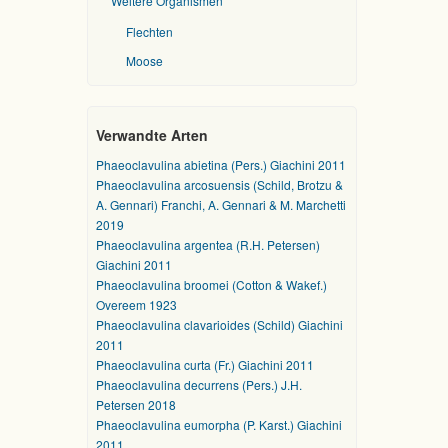
Weitere Organismen
Flechten
Moose
Verwandte Arten
Phaeoclavulina abietina (Pers.) Giachini 2011
Phaeoclavulina arcosuensis (Schild, Brotzu &
A. Gennari) Franchi, A. Gennari & M. Marchetti
2019
Phaeoclavulina argentea (R.H. Petersen)
Giachini 2011
Phaeoclavulina broomei (Cotton & Wakef.)
Overeem 1923
Phaeoclavulina clavarioides (Schild) Giachini
2011
Phaeoclavulina curta (Fr.) Giachini 2011
Phaeoclavulina decurrens (Pers.) J.H.
Petersen 2018
Phaeoclavulina eumorpha (P. Karst.) Giachini
2011