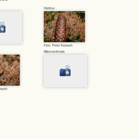
Habitus
Foto: Peter Karasch
Mikromerkmale
rasch