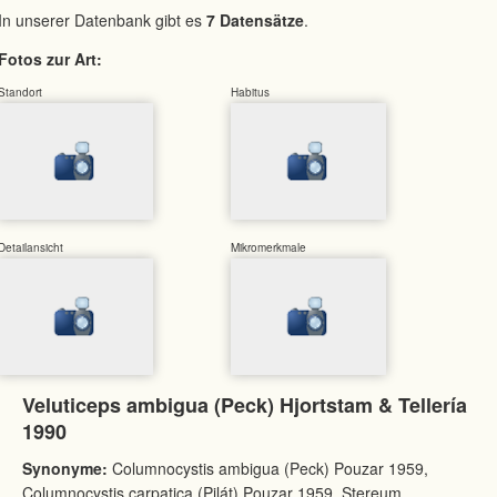
In unserer Datenbank gibt es
7 Datensätze
.
Fotos zur Art:
Standort
Habitus
Detailansicht
Mikromerkmale
Veluticeps ambigua (Peck) Hjortstam & Tellería
1990
Synonyme:
Columnocystis ambigua (Peck) Pouzar 1959,
Columnocystis carpatica (Pilát) Pouzar 1959, Stereum