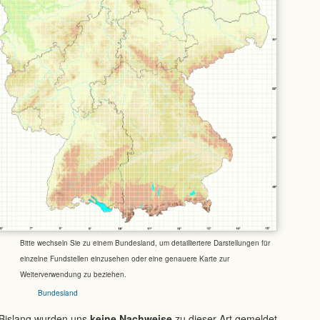
Bitte wechseln Sie zu einem Bundesland, um detailliertere Darstellungen für
einzelne Fundstellen einzusehen oder eine genauere Karte zur
Weiterverwendung zu beziehen.
Bundesland
Bislang wurden uns
keine Nachweise
zu dieser Art gemeldet.