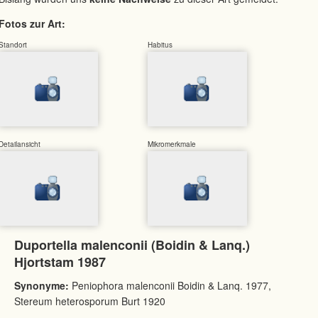
Fotos zur Art:
Standort
Habitus
Detailansicht
Mikromerkmale
Duportella malenconii (Boidin & Lanq.)
Hjortstam 1987
Synonyme:
Peniophora malenconii Boidin & Lanq. 1977,
Stereum heterosporum Burt 1920