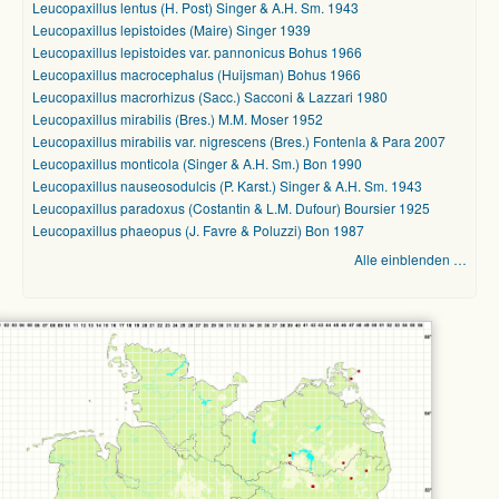
Leucopaxillus lentus (H. Post) Singer & A.H. Sm. 1943
Leucopaxillus lepistoides (Maire) Singer 1939
Leucopaxillus lepistoides var. pannonicus Bohus 1966
Leucopaxillus macrocephalus (Huijsman) Bohus 1966
Leucopaxillus macrorhizus (Sacc.) Sacconi & Lazzari 1980
Leucopaxillus mirabilis (Bres.) M.M. Moser 1952
Leucopaxillus mirabilis var. nigrescens (Bres.) Fontenla & Para 2007
Leucopaxillus monticola (Singer & A.H. Sm.) Bon 1990
Leucopaxillus nauseosodulcis (P. Karst.) Singer & A.H. Sm. 1943
Leucopaxillus paradoxus (Costantin & L.M. Dufour) Boursier 1925
Leucopaxillus phaeopus (J. Favre & Poluzzi) Bon 1987
Alle einblenden …