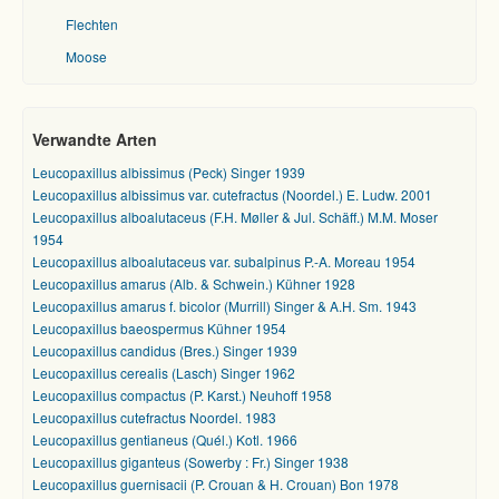
Flechten
Moose
Verwandte Arten
Leucopaxillus albissimus (Peck) Singer 1939
Leucopaxillus albissimus var. cutefractus (Noordel.) E. Ludw. 2001
Leucopaxillus alboalutaceus (F.H. Møller & Jul. Schäff.) M.M. Moser
1954
Leucopaxillus alboalutaceus var. subalpinus P.-A. Moreau 1954
Leucopaxillus amarus (Alb. & Schwein.) Kühner 1928
Leucopaxillus amarus f. bicolor (Murrill) Singer & A.H. Sm. 1943
Leucopaxillus baeospermus Kühner 1954
Leucopaxillus candidus (Bres.) Singer 1939
Leucopaxillus cerealis (Lasch) Singer 1962
Leucopaxillus compactus (P. Karst.) Neuhoff 1958
Leucopaxillus cutefractus Noordel. 1983
Leucopaxillus gentianeus (Quél.) Kotl. 1966
Leucopaxillus giganteus (Sowerby : Fr.) Singer 1938
Leucopaxillus guernisacii (P. Crouan & H. Crouan) Bon 1978