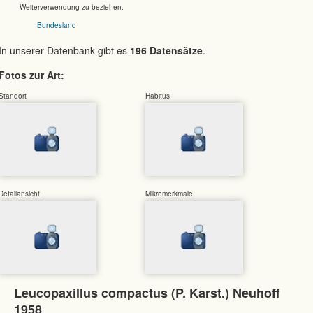
Weiterverwendung zu beziehen.
Bundesland
In unserer Datenbank gibt es
196 Datensätze
.
Fotos zur Art:
Standort
Habitus
Detailansicht
Mikromerkmale
Leucopaxillus compactus (P. Karst.) Neuhoff
1958