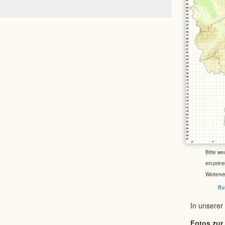
Bitte we
einzeln
Weiterv
Bu
In unserer
Fotos zur 