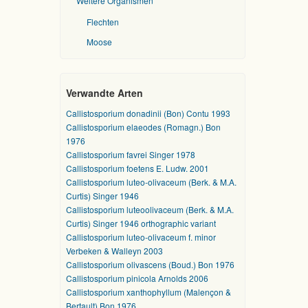
Weitere Organismen
Flechten
Moose
Verwandte Arten
Callistosporium donadinii (Bon) Contu 1993
Callistosporium elaeodes (Romagn.) Bon
1976
Callistosporium favrei Singer 1978
Callistosporium foetens E. Ludw. 2001
Callistosporium luteo-olivaceum (Berk. & M.A.
Curtis) Singer 1946
Callistosporium luteoolivaceum (Berk. & M.A.
Curtis) Singer 1946 orthographic variant
Callistosporium luteo-olivaceum f. minor
Verbeken & Walleyn 2003
Callistosporium olivascens (Boud.) Bon 1976
Callistosporium pinicola Arnolds 2006
Callistosporium xanthophyllum (Malençon &
Bertault) Bon 1976