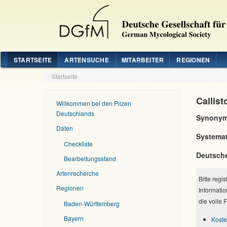
STARTSEITE
ARTENSUCHE
MITARBEITER
REGIONEN
Startseite
Callis
Willkommen bei den Pilzen
Deutschlands
Synonym
Daten
Systemat
Checkliste
Deutsch
Bearbeitungsstand
Artenrecherche
Bitte regi
Regionen
Informatio
die volle 
Baden-Württemberg
Bayern
Koste