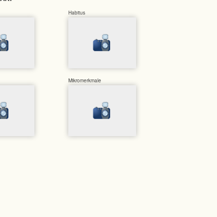
Habitus
Mikromerkmale