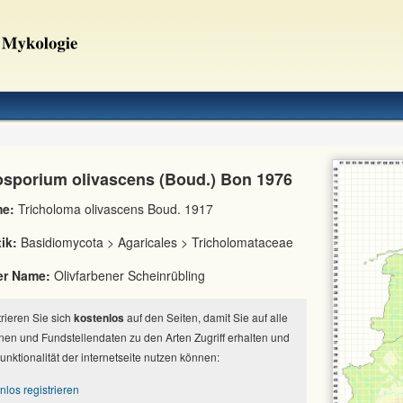
tosporium olivascens (Boud.) Bon 1976
e:
Tricholoma olivascens Boud. 1917
ik:
Basidiomycota > Agaricales > Tricholomataceae
er Name:
Olivfarbener Scheinrübling
strieren Sie sich
kostenlos
auf den Seiten, damit Sie auf alle
nen und Fundstellendaten zu den Arten Zugriff erhalten und
Funktionalität der internetseite nutzen können:
nlos registrieren