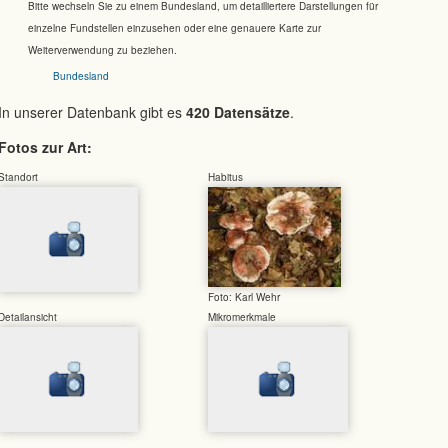
Bitte wechseln Sie zu einem Bundesland, um detailliertere Darstellungen für
einzelne Fundstellen einzusehen oder eine genauere Karte zur
Weiterverwendung zu beziehen.
Bundesland
In unserer Datenbank gibt es
420 Datensätze
.
Fotos zur Art:
Standort
Habitus
Foto: Karl Wehr
Detailansicht
Mikromerkmale