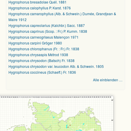
Hygrophorus bresadolae Quél. 1881
Hygrophorus calophyllus P. Karst. 1876
Hygrophorus camarophyllus (Alb. & Schwein.) Dumée, Grandjean &
Maire 1912
Hygrophorus capreolarius (Kalchbr.) Sacc. 1887
Hygrophorus caprinus (Scop. : Fr.) P. Kumm. 1838
Hygrophorus carneogriseus Malençon 1971
Hygrophorus carpini Gröger 1980
Hygrophorus chlorophanus (Fr. : Fr.) Fr. 1838
Hygrophorus chrysaspis Métrod 1938
Hygrophorus chrysodon (Batsch) Fr. 1838
Hygrophorus chrysodon var. leucodon Alb. & Schwein. 1805
Hygrophorus coccineus (Schaeff.) Fr. 1836
Alle einblenden …