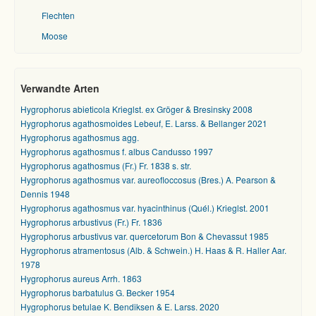
Flechten
Moose
Verwandte Arten
Hygrophorus abieticola Krieglst. ex Gröger & Bresinsky 2008
Hygrophorus agathosmoides Lebeuf, E. Larss. & Bellanger 2021
Hygrophorus agathosmus agg.
Hygrophorus agathosmus f. albus Candusso 1997
Hygrophorus agathosmus (Fr.) Fr. 1838 s. str.
Hygrophorus agathosmus var. aureofloccosus (Bres.) A. Pearson &
Dennis 1948
Hygrophorus agathosmus var. hyacinthinus (Quél.) Krieglst. 2001
Hygrophorus arbustivus (Fr.) Fr. 1836
Hygrophorus arbustivus var. quercetorum Bon & Chevassut 1985
Hygrophorus atramentosus (Alb. & Schwein.) H. Haas & R. Haller Aar.
1978
Hygrophorus aureus Arrh. 1863
Hygrophorus barbatulus G. Becker 1954
Hygrophorus betulae K. Bendiksen & E. Larss. 2020