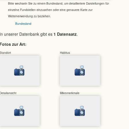
Bitte wechseln Sie zu einem Bundesland, um detailliertere Darstellungen für
einzelne Fundstellen einzusehen oder eine genauere Karte zur
Weiterverwendung zu beziehen.
Bundesland
In unserer Datenbank gibt es
1 Datensatz
.
Fotos zur Art:
Standort
Habitus
Detailansicht
Mikromerkmale