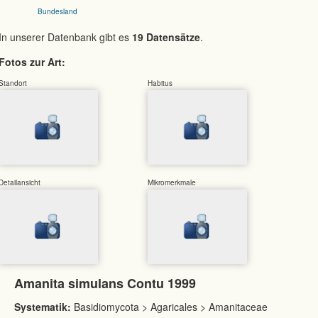
Bundesland
In unserer Datenbank gibt es
19 Datensätze
.
Fotos zur Art:
Standort
Habitus
Detailansicht
Mikromerkmale
Amanita simulans Contu 1999
Systematik:
Basidiomycota > Agaricales > Amanitaceae