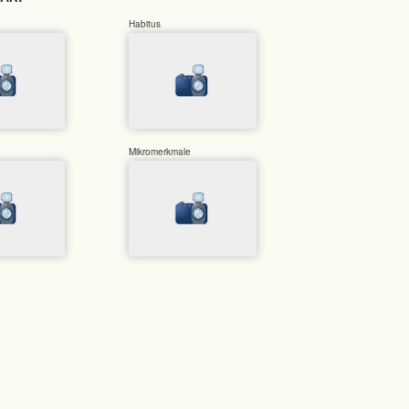
Habitus
Mikromerkmale