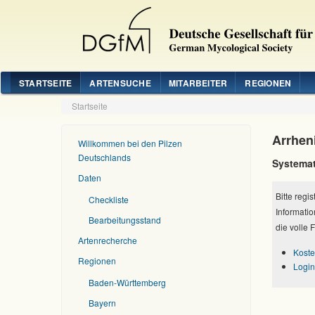
STARTSEITE
ARTENSUCHE
MITARBEITER
REGIONEN
Startseite
Arrheni
Willkommen bei den Pilzen
Deutschlands
Systemat
Daten
Bitte regi
Checkliste
Informatio
Bearbeitungsstand
die volle 
Artenrecherche
Koste
Regionen
Login
Baden-Württemberg
Bayern