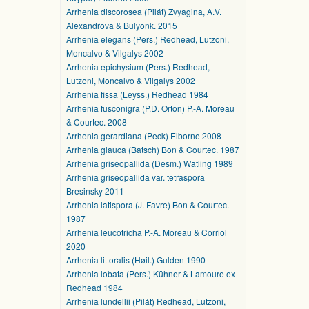
Arrhenia discorosea (Pilát) Zvyagina, A.V.
Alexandrova & Bulyonk. 2015
Arrhenia elegans (Pers.) Redhead, Lutzoni,
Moncalvo & Vilgalys 2002
Arrhenia epichysium (Pers.) Redhead,
Lutzoni, Moncalvo & Vilgalys 2002
Arrhenia fissa (Leyss.) Redhead 1984
Arrhenia fusconigra (P.D. Orton) P.-A. Moreau
& Courtec. 2008
Arrhenia gerardiana (Peck) Elborne 2008
Arrhenia glauca (Batsch) Bon & Courtec. 1987
Arrhenia griseopallida (Desm.) Watling 1989
Arrhenia griseopallida var. tetraspora
Bresinsky 2011
Arrhenia latispora (J. Favre) Bon & Courtec.
1987
Arrhenia leucotricha P.-A. Moreau & Corriol
2020
Arrhenia littoralis (Høil.) Gulden 1990
Arrhenia lobata (Pers.) Kühner & Lamoure ex
Redhead 1984
Arrhenia lundellii (Pilát) Redhead, Lutzoni,