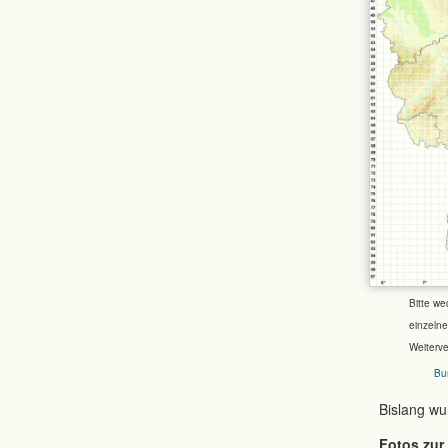
Bitte we
einzeln
Weiterv
Bu
Bislang w
Fotos zur 