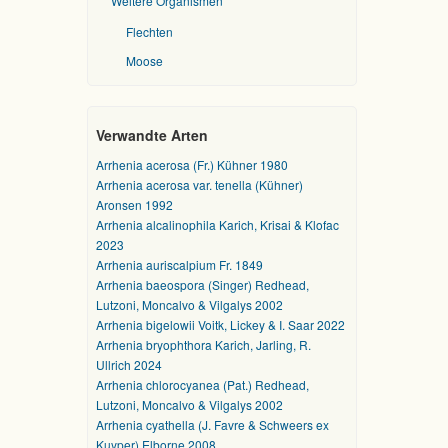
Weitere Organismen
Flechten
Moose
Verwandte Arten
Arrhenia acerosa (Fr.) Kühner 1980
Arrhenia acerosa var. tenella (Kühner)
Aronsen 1992
Arrhenia alcalinophila Karich, Krisai & Klofac
2023
Arrhenia auriscalpium Fr. 1849
Arrhenia baeospora (Singer) Redhead,
Lutzoni, Moncalvo & Vilgalys 2002
Arrhenia bigelowii Voitk, Lickey & I. Saar 2022
Arrhenia bryophthora Karich, Jarling, R.
Ullrich 2024
Arrhenia chlorocyanea (Pat.) Redhead,
Lutzoni, Moncalvo & Vilgalys 2002
Arrhenia cyathella (J. Favre & Schweers ex
Kuyper) Elborne 2008