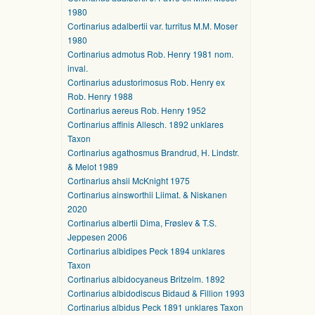
1980
Cortinarius adalbertii var. turritus M.M. Moser
1980
Cortinarius admotus Rob. Henry 1981 nom.
inval.
Cortinarius adustorimosus Rob. Henry ex
Rob. Henry 1988
Cortinarius aereus Rob. Henry 1952
Cortinarius affinis Allesch. 1892 unklares
Taxon
Cortinarius agathosmus Brandrud, H. Lindstr.
& Melot 1989
Cortinarius ahsii McKnight 1975
Cortinarius ainsworthii Liimat. & Niskanen
2020
Cortinarius albertii Dima, Frøslev & T.S.
Jeppesen 2006
Cortinarius albidipes Peck 1894 unklares
Taxon
Cortinarius albidocyaneus Britzelm. 1892
Cortinarius albidodiscus Bidaud & Fillion 1993
Cortinarius albidus Peck 1891 unklares Taxon