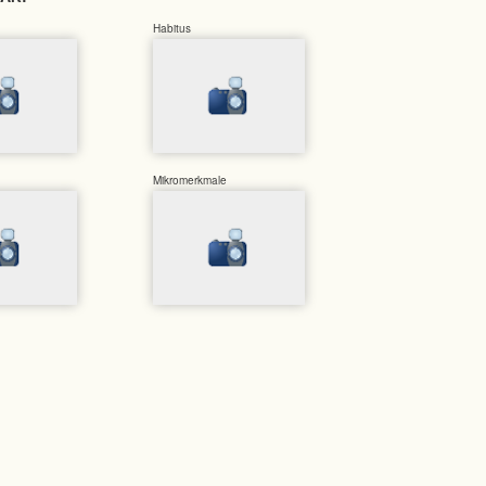
Habitus
Mikromerkmale