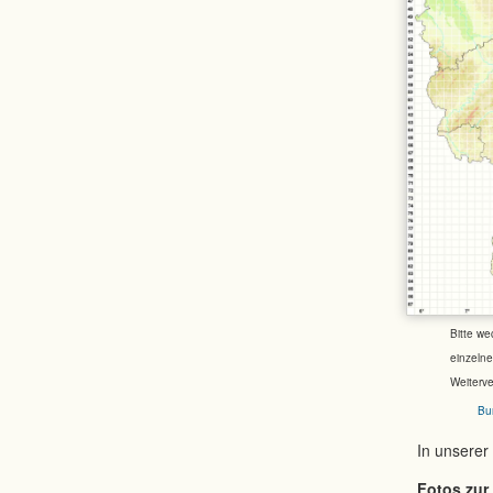
Bitte we
einzeln
Weiterv
Bu
In unserer
Fotos zur 