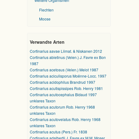
Weitere Organismen
Flechten
Moose
Verwandte Arten
Cortinarius aavae Liimat. & Niskanen 2012
Cortinarius abietinus (Velen.) J. Favre ex Bon
1987
Cortinarius acetosus (Velen.) Melot 1987
Cortinarius aciculisporus Moënne-Locc. 1997
Cortinarius acidophilus Brandrud 1997
Cortinarius acutispissipes Rob. Henry 1981
Cortinarius acutocephalus Bidaud 1997
unklares Taxon
Cortinarius acutorum Rob. Henry 1968
unklares Taxon
Cortinarius acutovelatus Rob. Henry 1968
unklares Taxon
Cortinarius acutus (Pers.) Fr. 1838
Cortinarius adalbertii J. Favre ex M.M. Moser