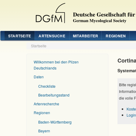
STARTSEITE
ARTENSUCHE
MITARBEITER
REGIONEN
Startseite
Cortin
Willkommen bei den Pilzen
Deutschlands
Systemat
Daten
Bitte regi
Checkliste
Informatio
Bearbeitungsstand
die volle 
Artenrecherche
Koste
Regionen
Login
Baden-Württemberg
Bayern