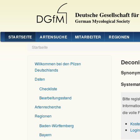
STARTSEITE
ARTENSUCHE
MITARBEITER
REGIONEN
Startseite
Deconic
Willkommen bei den Pilzen
Deutschlands
Synonym
Daten
Systemat
Checkliste
Bearbeitungsstand
Bitte regi
Informatio
Artenrecherche
die volle 
Regionen
Koste
Baden-Württemberg
Login
Bayern