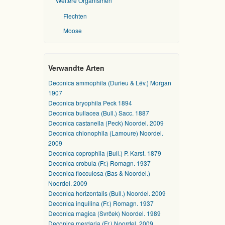
Weitere Organismen
Flechten
Moose
Verwandte Arten
Deconica ammophila (Durieu & Lév.) Morgan
1907
Deconica bryophila Peck 1894
Deconica bullacea (Bull.) Sacc. 1887
Deconica castanella (Peck) Noordel. 2009
Deconica chionophila (Lamoure) Noordel.
2009
Deconica coprophila (Bull.) P. Karst. 1879
Deconica crobula (Fr.) Romagn. 1937
Deconica flocculosa (Bas & Noordel.)
Noordel. 2009
Deconica horizontalis (Bull.) Noordel. 2009
Deconica inquilina (Fr.) Romagn. 1937
Deconica magica (Svrček) Noordel. 1989
Deconica merdaria (Fr.) Noordel. 2009