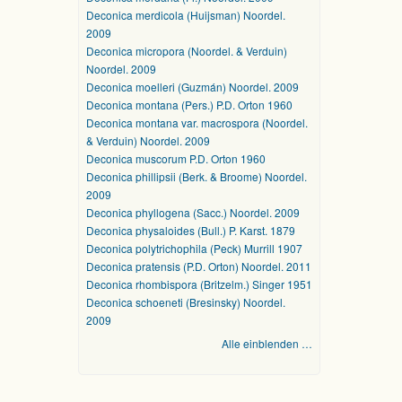
Deconica merdicola (Huijsman) Noordel.
2009
Deconica micropora (Noordel. & Verduin)
Noordel. 2009
Deconica moelleri (Guzmán) Noordel. 2009
Deconica montana (Pers.) P.D. Orton 1960
Deconica montana var. macrospora (Noordel.
& Verduin) Noordel. 2009
Deconica muscorum P.D. Orton 1960
Deconica phillipsii (Berk. & Broome) Noordel.
2009
Deconica phyllogena (Sacc.) Noordel. 2009
Deconica physaloides (Bull.) P. Karst. 1879
Deconica polytrichophila (Peck) Murrill 1907
Deconica pratensis (P.D. Orton) Noordel. 2011
Deconica rhombispora (Britzelm.) Singer 1951
Deconica schoeneti (Bresinsky) Noordel.
2009
Alle einblenden …