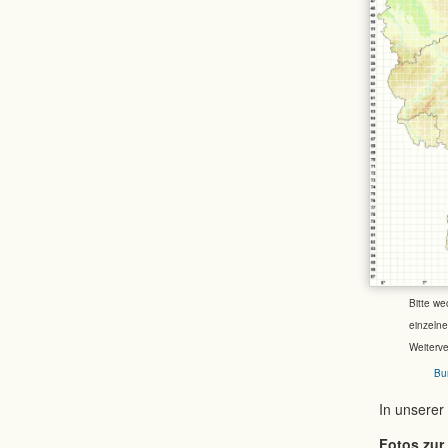
Bitte we
einzeln
Weiterv
Bu
In unserer
Fotos zur 