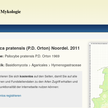
a pratensis (P.D. Orton) Noordel. 2011
e:
Psilocybe pratensis P.D. Orton 1969
ik:
Basidiomycota > Agaricales > Hymenogastraceae
strieren Sie sich
kostenlos
auf den Seiten, damit Sie auf alle
nen und Fundstellendaten zu den Arten Zugriff erhalten und
Funktionalität der internetseite nutzen können:
nlos registrieren