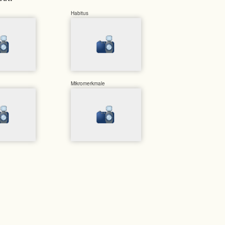
Habitus
Mikromerkmale