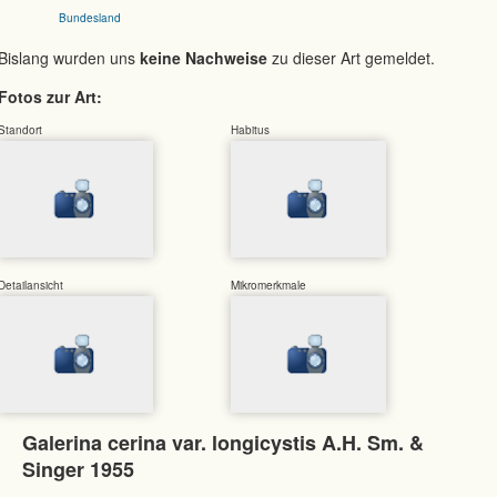
Bundesland
Bislang wurden uns
keine Nachweise
zu dieser Art gemeldet.
Fotos zur Art:
Standort
Habitus
Detailansicht
Mikromerkmale
Galerina cerina var. longicystis A.H. Sm. &
Singer 1955