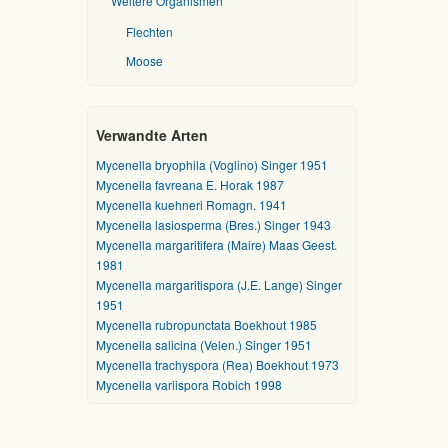
Weitere Organismen
Flechten
Moose
Verwandte Arten
Mycenella bryophila (Voglino) Singer 1951
Mycenella favreana E. Horak 1987
Mycenella kuehneri Romagn. 1941
Mycenella lasiosperma (Bres.) Singer 1943
Mycenella margaritifera (Maire) Maas Geest.
1981
Mycenella margaritispora (J.E. Lange) Singer
1951
Mycenella rubropunctata Boekhout 1985
Mycenella salicina (Velen.) Singer 1951
Mycenella trachyspora (Rea) Boekhout 1973
Mycenella variispora Robich 1998