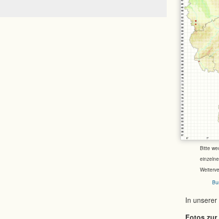
Bitte we
einzeln
Weiterv
Bu
In unserer
Fotos zur 