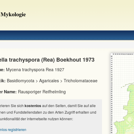
lla trachyspora (Rea) Boekhout 1973
e:
Mycena trachyspora Rea 1927
ik:
Basidiomycota > Agaricales > Tricholomataceae
er Name:
Rausporiger Reifhelmling
strieren Sie sich
kostenlos
auf den Seiten, damit Sie auf alle
nen und Fundstellendaten zu den Arten Zugriff erhalten und
Funktionalität der internetseite nutzen können:
nlos registrieren