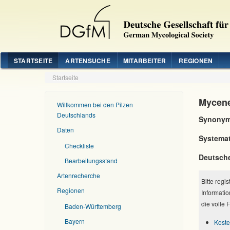
STARTSEITE
ARTENSUCHE
MITARBEITER
REGIONEN
Startseite
Mycene
Willkommen bei den Pilzen
Deutschlands
Synonym
Daten
Systemat
Checkliste
Deutsch
Bearbeitungsstand
Artenrecherche
Bitte regi
Regionen
Informatio
die volle 
Baden-Württemberg
Bayern
Koste