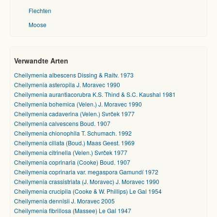
Flechten
Moose
Verwandte Arten
Cheilymenia albescens Dissing & Raitv. 1973
Cheilymenia asteropila J. Moravec 1990
Cheilymenia aurantiacorubra K.S. Thind & S.C. Kaushal 1981
Cheilymenia bohemica (Velen.) J. Moravec 1990
Cheilymenia cadaverina (Velen.) Svrček 1977
Cheilymenia calvescens Boud. 1907
Cheilymenia chionophila T. Schumach. 1992
Cheilymenia ciliata (Boud.) Maas Geest. 1969
Cheilymenia citrinella (Velen.) Svrček 1977
Cheilymenia coprinaria (Cooke) Boud. 1907
Cheilymenia coprinaria var. megaspora Gamundí 1972
Cheilymenia crassistriata (J. Moravec) J. Moravec 1990
Cheilymenia crucipila (Cooke & W. Phillips) Le Gal 1954
Cheilymenia dennisii J. Moravec 2005
Cheilymenia fibrillosa (Massee) Le Gal 1947