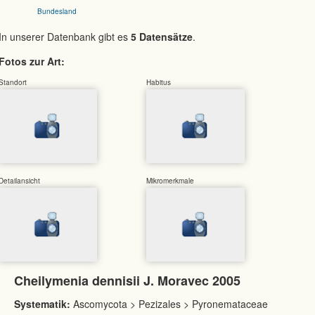
Bundesland
In unserer Datenbank gibt es
5 Datensätze
.
Fotos zur Art:
Standort
Habitus
Detailansicht
Mikromerkmale
Cheilymenia dennisii J. Moravec 2005
Systematik:
Ascomycota > Pezizales > Pyronemataceae