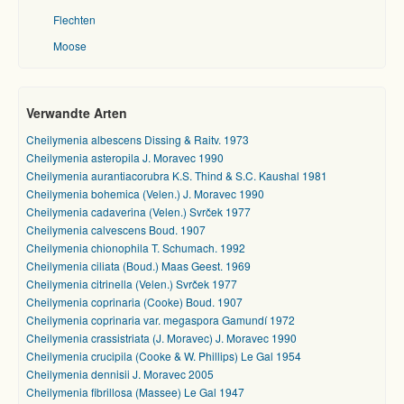
Flechten
Moose
Verwandte Arten
Cheilymenia albescens Dissing & Raitv. 1973
Cheilymenia asteropila J. Moravec 1990
Cheilymenia aurantiacorubra K.S. Thind & S.C. Kaushal 1981
Cheilymenia bohemica (Velen.) J. Moravec 1990
Cheilymenia cadaverina (Velen.) Svrček 1977
Cheilymenia calvescens Boud. 1907
Cheilymenia chionophila T. Schumach. 1992
Cheilymenia ciliata (Boud.) Maas Geest. 1969
Cheilymenia citrinella (Velen.) Svrček 1977
Cheilymenia coprinaria (Cooke) Boud. 1907
Cheilymenia coprinaria var. megaspora Gamundí 1972
Cheilymenia crassistriata (J. Moravec) J. Moravec 1990
Cheilymenia crucipila (Cooke & W. Phillips) Le Gal 1954
Cheilymenia dennisii J. Moravec 2005
Cheilymenia fibrillosa (Massee) Le Gal 1947