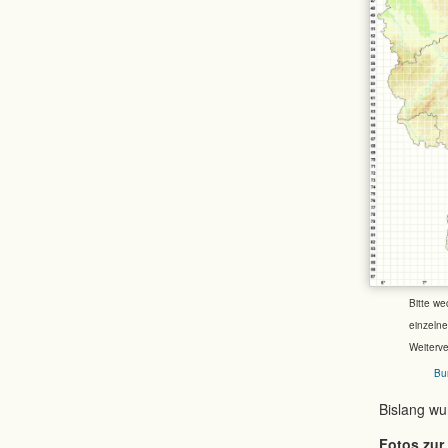
Bitte we
einzeln
Weiterv
Bu
Bislang w
Fotos zur 