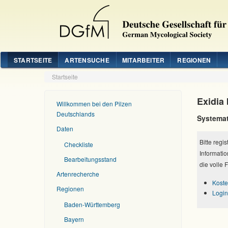
STARTSEITE
ARTENSUCHE
MITARBEITER
REGIONEN
Startseite
Exidia 
Willkommen bei den Pilzen
Deutschlands
Systemat
Daten
Bitte regi
Checkliste
Informatio
Bearbeitungsstand
die volle 
Artenrecherche
Koste
Regionen
Login
Baden-Württemberg
Bayern