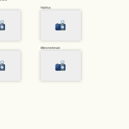
Habitus
Mikromerkmale