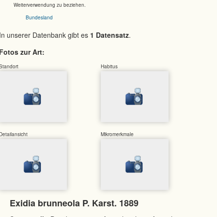
Weiterverwendung zu beziehen.
Bundesland
In unserer Datenbank gibt es
1 Datensatz
.
Fotos zur Art:
Standort
Habitus
Detailansicht
Mikromerkmale
Exidia brunneola P. Karst. 1889