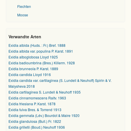
Flechten
Moose
Verwandte Arten
Exidia albida (Huds. : Fr.) Bref. 1888
Exidia albida var. populina P. Karst. 1891
Exidia alboglobosa Lloyd 1925
Exidia badioumbrina (Bres.) Killerm. 1928
Exidia brunneola P. Karst. 1889
Exidia candida Lloyd 1916
Exidia candida var. cartilaginea (S. Lundell & Neuhoff) Spirin & V.
Malysheva 2018
Exidia cartilaginea S. Lundell & Neuhoff 1935
Exidia cinnamomescens Raitv. 1963
Exidia friesiana P. Karst. 1878
Exidia fulva Bres. & Torrend 1913
Exidia gemmata (Lév.) Bourdot & Maire 1920
Exidia glandulosa (Bull.) Fr. 1822
Exidia grilletii (Boud.) Neuhoff 1936