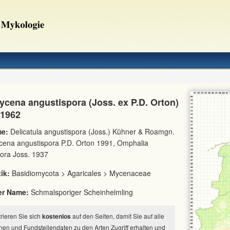
cena angustispora (Joss. ex P.D. Orton)
 1962
e:
Delicatula angustispora (Joss.) Kühner & Roamgn.
cena angustispora P.D. Orton 1991, Omphalia
ora Joss. 1937
ik:
Basidiomycota > Agaricales > Mycenaceae
er Name:
Schmalsporiger Scheinhelmling
strieren Sie sich
kostenlos
auf den Seiten, damit Sie auf alle
nen und Fundstellendaten zu den Arten Zugriff erhalten und