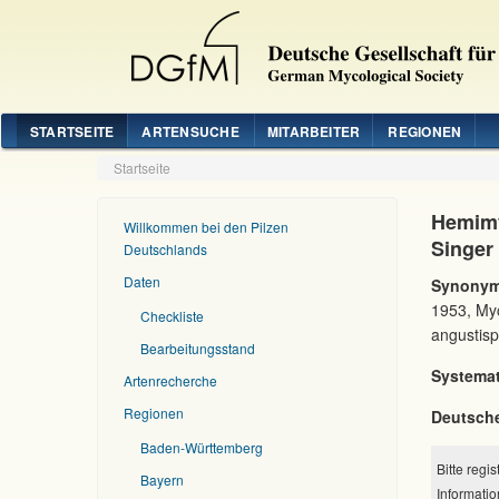
STARTSEITE
ARTENSUCHE
MITARBEITER
REGIONEN
Startseite
Hemimy
Willkommen bei den Pilzen
Singer
Deutschlands
Daten
Synonym
1953, My
Checkliste
angustisp
Bearbeitungsstand
Systemat
Artenrecherche
Regionen
Deutsch
Baden-Württemberg
Bitte regi
Bayern
Informatio