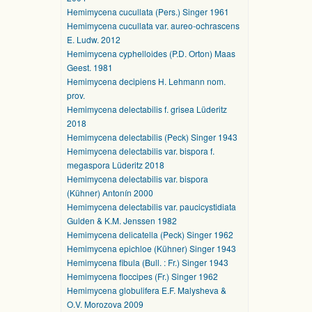
Hemimycena cucullata (Pers.) Singer 1961
Hemimycena cucullata var. aureo-ochrascens
E. Ludw. 2012
Hemimycena cyphelloides (P.D. Orton) Maas
Geest. 1981
Hemimycena decipiens H. Lehmann nom.
prov.
Hemimycena delectabilis f. grisea Lüderitz
2018
Hemimycena delectabilis (Peck) Singer 1943
Hemimycena delectabilis var. bispora f.
megaspora Lüderitz 2018
Hemimycena delectabilis var. bispora
(Kühner) Antonín 2000
Hemimycena delectabilis var. paucicystidiata
Gulden & K.M. Jenssen 1982
Hemimycena delicatella (Peck) Singer 1962
Hemimycena epichloe (Kühner) Singer 1943
Hemimycena fibula (Bull. : Fr.) Singer 1943
Hemimycena floccipes (Fr.) Singer 1962
Hemimycena globulifera E.F. Malysheva &
O.V. Morozova 2009