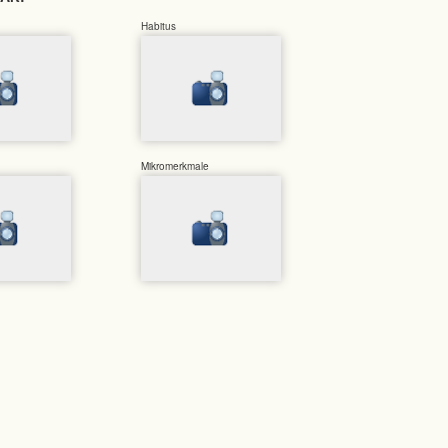
Habitus
Mikromerkmale