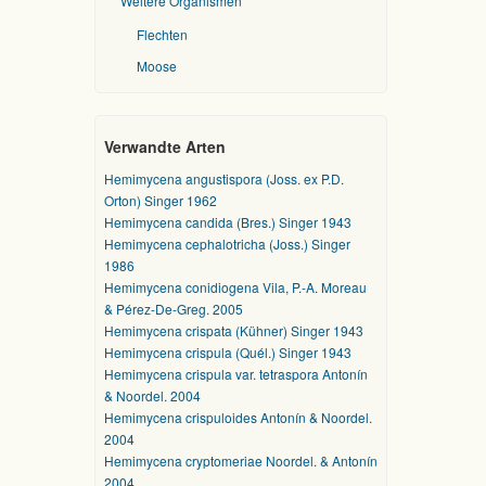
Weitere Organismen
Flechten
Moose
Verwandte Arten
Hemimycena angustispora (Joss. ex P.D.
Orton) Singer 1962
Hemimycena candida (Bres.) Singer 1943
Hemimycena cephalotricha (Joss.) Singer
1986
Hemimycena conidiogena Vila, P.-A. Moreau
& Pérez-De-Greg. 2005
Hemimycena crispata (Kühner) Singer 1943
Hemimycena crispula (Quél.) Singer 1943
Hemimycena crispula var. tetraspora Antonín
& Noordel. 2004
Hemimycena crispuloides Antonín & Noordel.
2004
Hemimycena cryptomeriae Noordel. & Antonín
2004